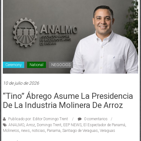
Ceremony
National
NEGOCIOS
10 de julio de 2026
“Tino” Ábrego Asume La Presidencia
De La Industria Molinera De Arroz
Publicado por: Editor Domingo Trent
0 comentarios
ANALMO
,
Arroz
,
Domingo Trent
,
EEP NEWS
,
El Espectador de Panamá
,
Molineros
,
news
,
noticias
,
Panama
,
Santiago de Veraguas
,
Veraguas
“Tino” Ábrego asume la presidencia de la industria molinera de arroz