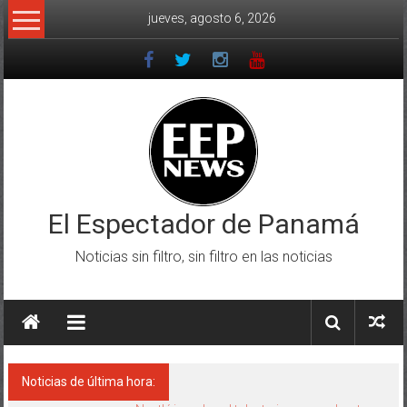
Saltar
jueves, agosto 6, 2026
al
contenido
El Espectador de Panamá
Noticias sin filtro, sin filtro en las noticias
Noticias de última hora: