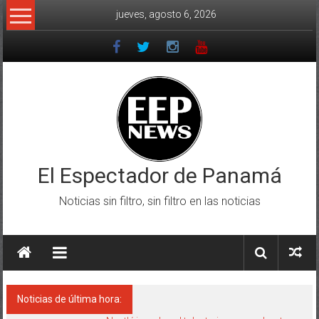
Saltar
jueves, agosto 6, 2026
al
contenido
El Espectador de Panamá
Noticias sin filtro, sin filtro en las noticias
Noticias de última hora: