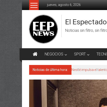
Saltar
jueves, agosto 6, 2026
al
contenido
El Espectad
Noticias sin filtro, sin filt
NEGOCIOS
SPORT
TECN
Noticias de última hora:
Nestlé impulsa el talen