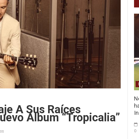
Ne
ha
aje A Sus Raíces
I
uevo Álbum “Tropicalia”
0
ios