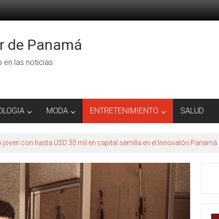
or de Panamá
ro en las noticias
OLOGIA
MODA
ENTRETENIMIENTO
SALUD
to joven con hasta USD 30 mil en capital semilla en el Innovatón Panamá