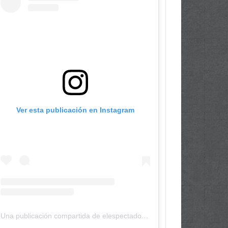
Ver esta publicación en Instagram
Una publicación compartida de elespectadordepanama (@elespectadordepanama)