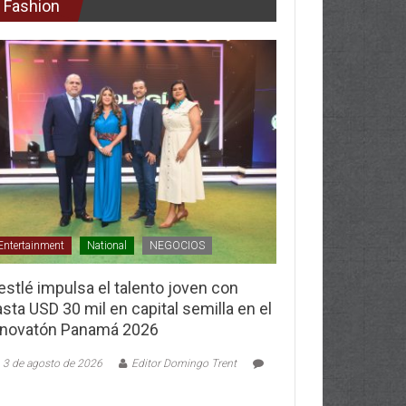
Fashion
Entertainment
National
NEGOCIOS
stlé impulsa el talento joven con
sta USD 30 mil en capital semilla en el
nnovatón Panamá 2026
3 de agosto de 2026
Editor Domingo Trent