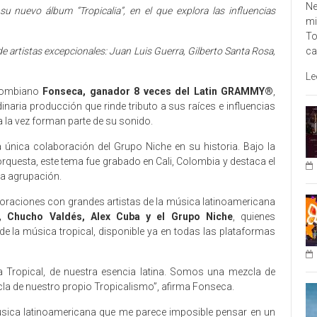
Ne
u nuevo álbum “Tropicalia”, en el que explora las influencias
mi
To
ca
e artistas excepcionales: Juan Luis Guerra, Gilberto Santa Rosa,
Le
olombiano
Fonseca, ganador 8 veces del Latin GRAMMY®
,
inaria producción que rinde tributo a sus raíces e influencias
 a la vez forman parte de su sonido.
la única colaboración del Grupo Niche en su historia. Bajo la
orquesta, este tema fue grabado en Cali, Colombia y destaca el
la agrupación.
oraciones con grandes artistas de la música latinoamericana
a, Chucho Valdés, Alex Cuba y el Grupo Niche
, quienes
 la música tropical, disponible ya en todas las plataformas
ia Tropical, de nuestra esencia latina. Somos una mezcla de
cla de nuestro propio Tropicalismo”, afirma Fonseca.
 música latinoamericana que me parece imposible pensar en un