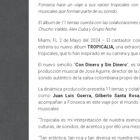
Fonseca hace un viaje a sus raíces tropicales con s
musicales que forman parte de su sonido
El álbum de 11 temas cuenta con las colaboraciones d
Chucho Valdés, Alex Cuba y Grupo Niche
Miami, FL 2 de Mayo del 2024 – El cantautor c
estrena su nuevo álbum
TROPICALIA,
una extraord
tropicales, que lo han inspirado en su carrera y que
El nuevo sencillo “
Con Dinero y Sin Dinero
”, es 
producción musical de José Aguirre, director de la 
sonido auténtico de la salsa colombiana propio de 
La dinámica producción presenta 11 temas y colab
como
Juan Luis Guerra, Gilberto Santa Ros
acompañan a Fonseca en este viaje por el mundo de
musicales.
“Tropicalia es mi interpretación de nuestra esenc
culturas, de sonidos, de acentos y por ello una mez
“Tan ecléctica, tan rica y tan diversa es nuestra