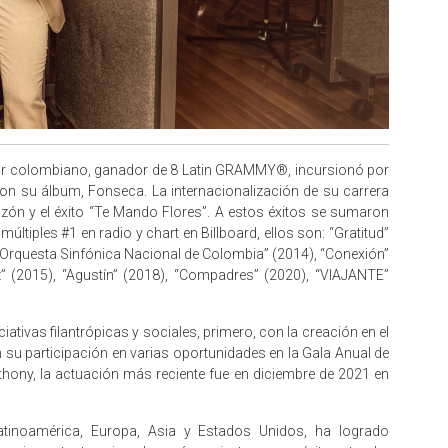
 colombiano, ganador de 8 Latin GRAMMY®, incursionó por
con su álbum, Fonseca. La internacionalización de su carrera
ón y el éxito “Te Mando Flores”. A estos éxitos se sumaron
tiples #1 en radio y chart en Billboard, ellos son: “Gratitud”
a Orquesta Sinfónica Nacional de Colombia” (2014), “Conexión”
 (2015), “Agustín” (2018), “Compadres” (2020), “VIAJANTE”
ativas filantrópicas y sociales, primero, con la creación en el
su participación en varias oportunidades en la Gala Anual de
hony, la actuación más reciente fue en diciembre de 2021 en
tinoamérica, Europa, Asia y Estados Unidos, ha logrado