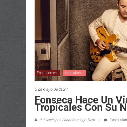
Entertainment
International
5 de mayo de 2024
Fonseca Hace Un Vi
Tropicales Con Su N
Publicado por: Editor Domingo Trent
0 comentar