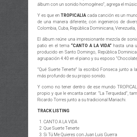
álbum con un sonido homogéneo”, agrega el músic
Y es que en
TROPICALIA
cada canción es un mundo
de una manera diferente, con ingenieros de div
Colombia, Cuba, República Dominicana, Venezuela, 
El álbum reúne una impresionante mezcla de sonid
patio en el tema
“CANTO A LA VIDA”
hasta una u
producido en Santo Domingo, República Dominic
agrupación 4:40 en el piano y su esposo “Chocolate”
“Qué Suerte Tenerte” la escribió Fonseca junto a la
más profundo de su propio sonido.
Y como no tener dentro de ese mundo TROPICALIA
propio y que le encanta cantar. “La Terquedad”, ta
Ricardo Torres junto a su tradicional Mariachi.
TRACK LISTING
CANTO A LA VIDA
Que Suerte Tenerte
Si Tú Me Quieres con Juan Luis Guerra