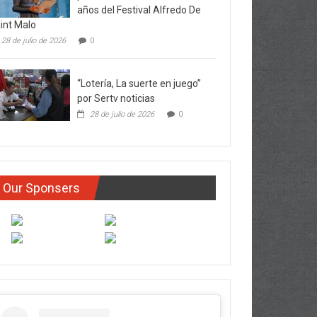
años del Festival Alfredo De
int Malo
28 de julio de 2026
0
“Lotería, La suerte en juego”
por Sertv noticias
28 de julio de 2026
0
Our Sponsers