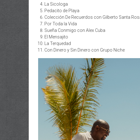
La Sicologa
Pedacito de Playa
Colección De Recuerdos con Gilberto Santa Ros
Por Toda la Vida
Sueña Conmigo con Alex Cuba
El Mensajito
La Terquedad
Con Dinero y Sin Dinero con Grupo Niche