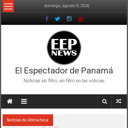
Saltar
domingo, agosto 9, 2026
al
contenido
El Espectador de Panamá
Noticias sin filtro, sin filtro en las noticias
Noticias de última hora: