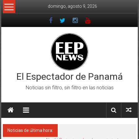
Saltar
domingo, agosto 9, 2026
al
contenido
El Espectador de Panamá
Noticias sin filtro, sin filtro en las noticias
Noticias de última hora: