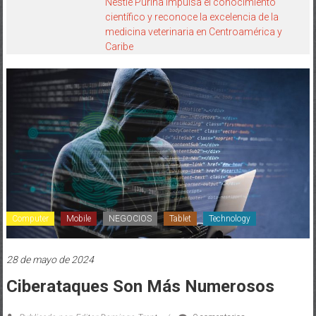
Nestlé Purina impulsa el conocimiento
científico y reconoce la excelencia de la
medicina veterinaria en Centroamérica y
Caribe
Computer
Mobile
NEGOCIOS
Tablet
Technology
28 de mayo de 2024
Ciberataques Son Más Numerosos