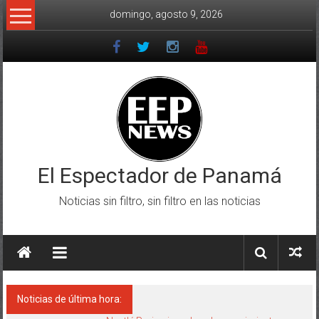
Saltar
domingo, agosto 9, 2026
al
contenido
El Espectador de Panamá
Noticias sin filtro, sin filtro en las noticias
Noticias de última hora: