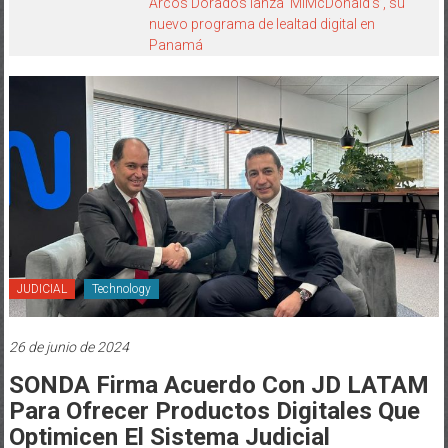
Arcos Dorados lanza ‘MiMcDonald’s’, su
nuevo programa de lealtad digital en
Panamá
JUDICIAL
Technology
26 de junio de 2024
SONDA Firma Acuerdo Con JD LATAM
Para Ofrecer Productos Digitales Que
Optimicen El Sistema Judicial