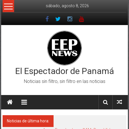
Saltar
sábado, agosto 8, 2026
al
contenido
El Espectador de Panamá
Noticias sin filtro, sin filtro en las noticias
Noticias de última hora: