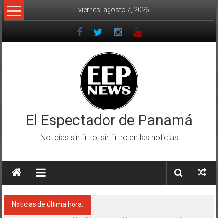
Saltar
viernes, agosto 7, 2026
al
contenido
El Espectador de Panamá
Noticias sin filtro, sin filtro en las noticias
Noticias de última hora: