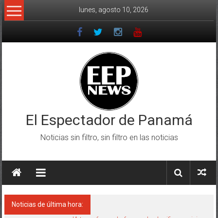
Saltar
lunes, agosto 10, 2026
al
contenido
El Espectador de Panamá
Noticias sin filtro, sin filtro en las noticias
Noticias de última hora: