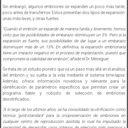
Sin embargo, algunos embriones se expanden un poco más tarde,
poco antes de transferirse. Estos presentan dos tipos de expansión:
unas más leves, y otras fuertes.
“Cuando el embrión se expande de manera tardía y levemente, hemos
visto que las posibilidades de embarazo disminuyen un 5%. Pero si la
expansión es fuerte, sus posibilidades de dar lugar a un embarazo
disminuyen más de un 15%. En definitiva, la expansión embrionaria
tiene un impacto negativo en el proceso de implantación, puesto que
compromete la viabilidad del embrión”,
añade el Dr. Meseguer.
Se trata de un estudio pionero que va un paso más allá en el análisis
del embrión y su vuelta a la vida mediante el sistema time-lapse.
Además, ofrece información novedosa y relevante para la
identificación de parámetros específicos que permitan crear un
programa fiable y robusto de selección de embriones
desvitrificados.
“A lo largo de los últimos años, se ha consolidado la vitrificación como
técnica ‘gold-standard’ para la criopreservación de embriones en
cualquier centro de reproducción asistida, lo cual ha impulsado la
necesidad de desarrollar unos criterios de selección más precisos y