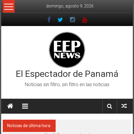
Saltar
domingo, agosto 9, 2026
al
contenido
El Espectador de Panamá
Noticias sin filtro, sin filtro en las noticias
Noticias de última hora: