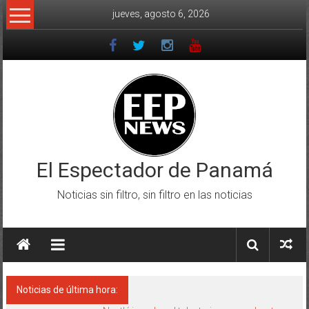
Saltar
jueves, agosto 6, 2026
al
contenido
El Espectador de Panamá
Noticias sin filtro, sin filtro en las noticias
Noticias de última hora: