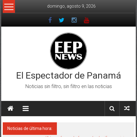
Saltar
domingo, agosto 9, 2026
al
contenido
El Espectador de Panamá
Noticias sin filtro, sin filtro en las noticias
Noticias de última hora: