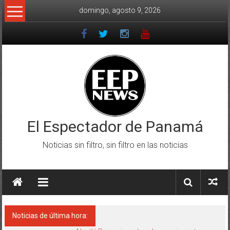
Saltar
domingo, agosto 9, 2026
al
contenido
El Espectador de Panamá
Noticias sin filtro, sin filtro en las noticias
Noticias de última hora: