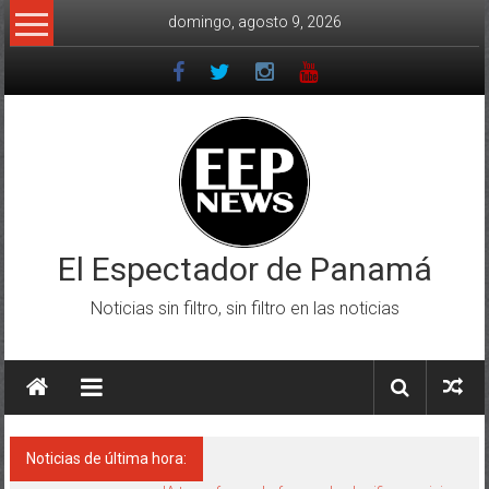
Saltar
domingo, agosto 9, 2026
al
contenido
El Espectador de Panamá
Noticias sin filtro, sin filtro en las noticias
Noticias de última hora: