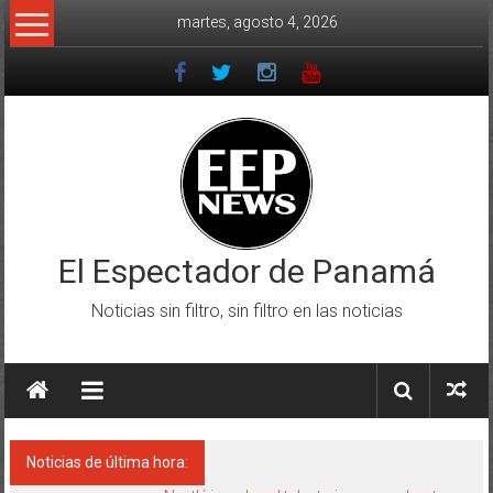
Saltar
martes, agosto 4, 2026
al
contenido
El Espectador de Panamá
Noticias sin filtro, sin filtro en las noticias
Noticias de última hora: