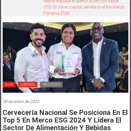
Nestlé impulsa el talento joven con hasta
USD 30 mil en capital semilla en el Innovatón
Panamá 2026
Drink
JUDICIAL
NEGOCIOS
28 de enero de 2025
Cervecería Nacional Se Posiciona En El
Top 5 En Merco ESG 2024 Y Lidera El
Sector De Alimentación Y Bebidas