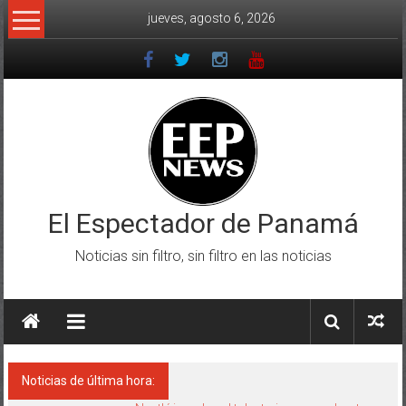
Saltar
jueves, agosto 6, 2026
al
contenido
El Espectador de Panamá
Noticias sin filtro, sin filtro en las noticias
Noticias de última hora: