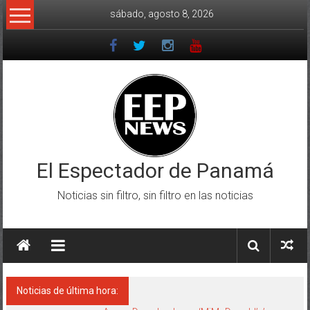
Saltar
sábado, agosto 8, 2026
al
contenido
El Espectador de Panamá
Noticias sin filtro, sin filtro en las noticias
Noticias de última hora: