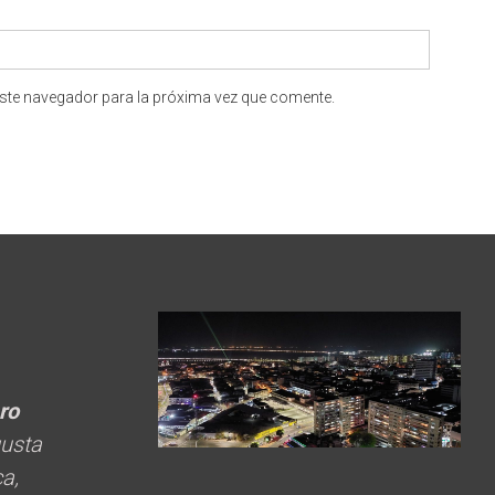
ste navegador para la próxima vez que comente.
ero
gusta
ca,