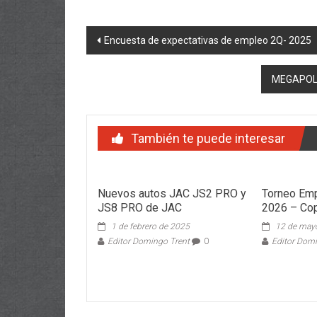
Navegación
Encuesta de expectativas de empleo 2Q- 2025
de
MEGAPOLI
entradas
También te puede interesar
Nuevos autos JAC JS2 PRO y
Torneo Em
JS8 PRO de JAC
2026 – Co
1 de febrero de 2025
12 de may
Editor Domingo Trent
0
Editor Dom