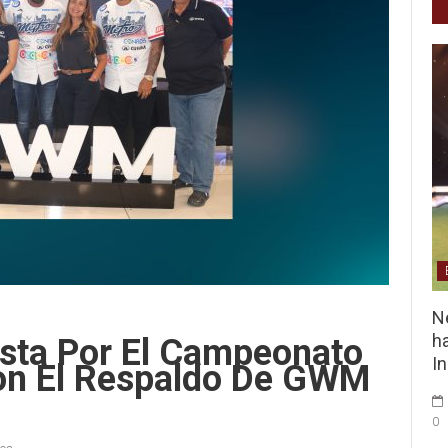
Ne
ha
sta Por El Campeonato
I
on El Respaldo De GWM
0