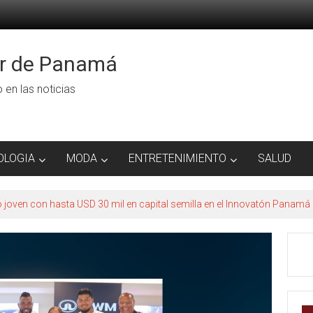
or de Panamá
ro en las noticias
OLOGIA
MODA
ENTRETENIMIENTO
SALUD
to joven con hasta USD 30 mil en capital semilla en el Innovatón Panamá