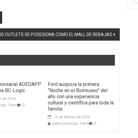
S OUTLETS SE POSESIONA COMO EL MALL DE REBAJAS
presarial ADEDAPP
Ford auspicia la primera
pa BC-Logic
“Noche en el Biomuseo” del
año con una experiencia
o de 2026
cultural y científica para toda la
ingo Trent
0
familia
15 de febrero de 2026
Editor Domingo Trent
0