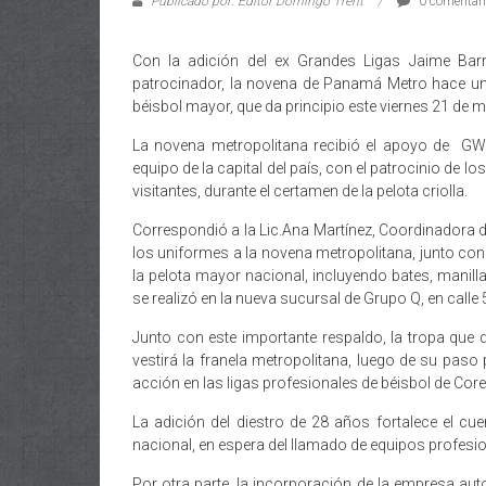
Publicado por: Editor Domingo Trent
0 comentar
Con la adición del ex Grandes Ligas Jaime Barr
patrocinador, la novena de Panamá Metro hace un
béisbol mayor, que da principio este viernes 21 de 
La novena metropolitana recibió el apoyo de GW
equipo de la capital del país, con el patrocinio de
visitantes, durante el certamen de la pelota criolla.
Correspondió a la Lic.Ana Martínez, Coordinador
los uniformes a la novena metropolitana, junto con
la pelota mayor nacional, incluyendo bates, manilla
se realizó en la nueva sucursal de Grupo Q, en calle 
Junto con este importante respaldo, la tropa que 
vestirá la franela metropolitana, luego de su paso
acción en las ligas profesionales de béisbol de Cor
La adición del diestro de 28 años fortalece el cue
nacional, en espera del llamado de equipos profesio
Por otra parte, la incorporación de la empresa aut