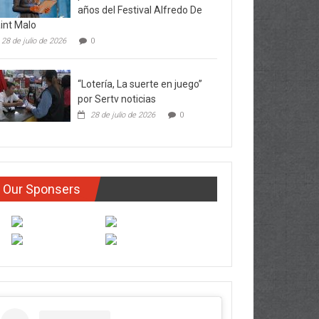
años del Festival Alfredo De
int Malo
28 de julio de 2026
0
“Lotería, La suerte en juego”
por Sertv noticias
28 de julio de 2026
0
Our Sponsers