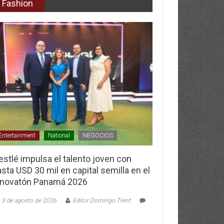
Fashion
Entertainment
National
NEGOCIOS
stlé impulsa el talento joven con
sta USD 30 mil en capital semilla en el
nnovatón Panamá 2026
3 de agosto de 2026
Editor Domingo Trent