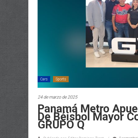
Cars
Sports
24 de marzo de 2025
Panamá Metro Apue
De Béisbol Mayor C
GRUPO Q