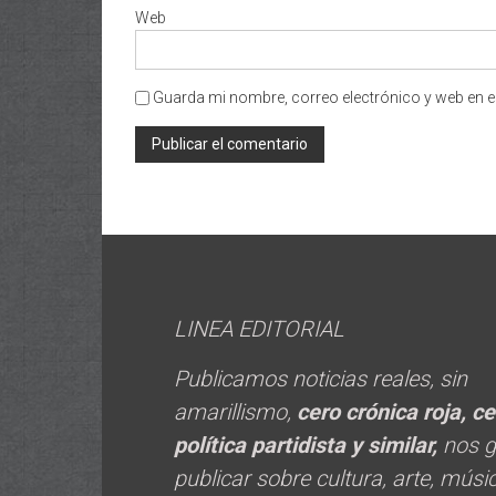
Web
Guarda mi nombre, correo electrónico y web en e
LINEA EDITORIAL
Publicamos noticias reales, sin
amarillismo,
cero crónica roja, c
política
partidista y similar,
nos 
publicar sobre cultura, arte, músi