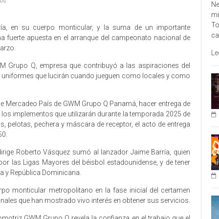
ios
Ne
mi
To
ía, en su cuerpo monticular, y la suma de un importante
ca
a fuerte apuesta en el arranque del campeonato nacional de
marzo.
Le
M Grupo Q, empresa que contribuyó a las aspiraciones del
 los uniformes que lucirán cuando jueguen como locales y como
a de Mercadeo País de GWM Grupo Q Panamá, hacer entrega de
 los implementos que utilizarán durante la temporada 2025 de
s, pelotas, pechera y máscara de receptor, el acto de entrega
50.
dirige Roberto Vásquez sumó al lanzador Jaime Barría, quien
 por las Ligas Mayores del béisbol estadounidense, y de tener
ea y República Dominicana.
rpo monticular metropolitano en la fase inicial del certamen
nales que han mostrado vivo interés en obtener sus servicios.
omotriz GWM Grupo Q revela la confianza en el trabajo que el