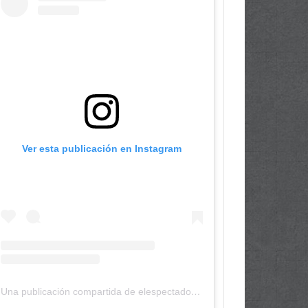
Ver esta publicación en Instagram
Una publicación compartida de elespectadordepanama (@elespectadordepanama)