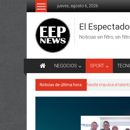
Saltar
jueves, agosto 6, 2026
al
contenido
El Espectad
Noticias sin filtro, sin filt
NEGOCIOS
SPORT
TECN
Noticias de última hora:
Nestlé impulsa el talen