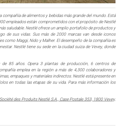
la compañía de alimentos y bebidas más grande del mundo. Está
000 empleados están comprometidos con el propósito de Nestlé
 más saludable. Nestlé ofrece un amplio portafolio de productos y
largo de sus vidas. Sus más de 2000 marcas van desde iconos
les como Maggi, Nido y Malher. El desempeño de la compañía es
enestar. Nestlé tiene su sede en la ciudad suiza de Vevey, donde
s de 85 años. Opera 3 plantas de producción, 6 centros de
a compañía emplea en la región a más de 4,300 colaboradores y
imas, empaques y materiales indirectos. Nestlé está presente en
olos en todas las etapas de su vida. Para más información los
 Société des Produits Nestlé S.A., Case Postale 353, 1800 Vevey,