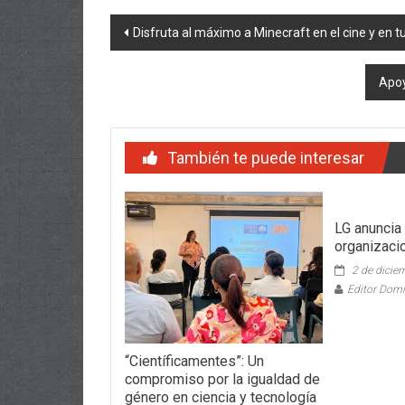
Navegación
Disfruta al máximo a Minecraft en el cine y en 
de
Apoy
entradas
También te puede interesar
LG anuncia
organizaci
2 de dicie
Editor Dom
“Científicamentes”: Un
compromiso por la igualdad de
género en ciencia y tecnología