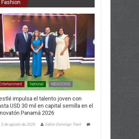
Fashion
Entertainment
National
NEGOCIOS
stlé impulsa el talento joven con
sta USD 30 mil en capital semilla en el
nnovatón Panamá 2026
3 de agosto de 2026
Editor Domingo Trent