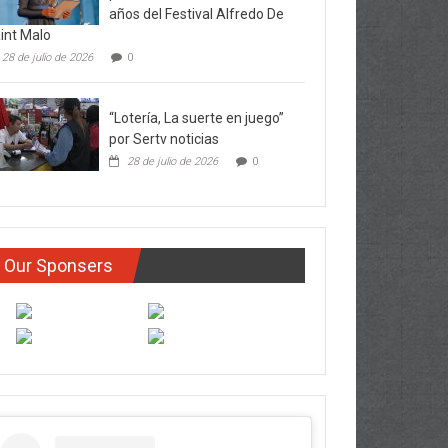
años del Festival Alfredo De
int Malo
28 de julio de 2026
0
“Lotería, La suerte en juego”
por Sertv noticias
28 de julio de 2026
0
Our Sponsers