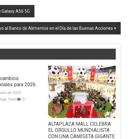
tu Galaxy A56 5G
o al Banco de Alimentos en el Día de las Buenas Acciones
 cambios
onales para 2026
mbre de 2025
ingo Trent
0
ALTAPLAZA MALL CELEBRA
EL ORGULLO MUNDIALISTA
CON UNA CAMISETA GIGANTE