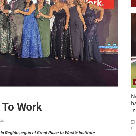
Ne
ha
e To Work
I
ios
0
 la Región según el
Great Place to Work
® Institute