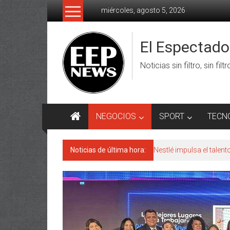
Saltar
miércoles, agosto 5, 2026
al
contenido
El Espectad
Noticias sin filtro, sin filt
NEGOCIOS
SPORT
TECN
Noticias de última hora:
Nestlé impulsa el talen