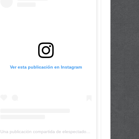
Ver esta publicación en Instagram
Una publicación compartida de elespectadordepanama (@elespectadordepanama)