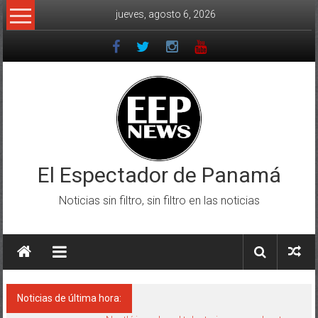
Saltar
jueves, agosto 6, 2026
al
contenido
El Espectador de Panamá
Noticias sin filtro, sin filtro en las noticias
Noticias de última hora: