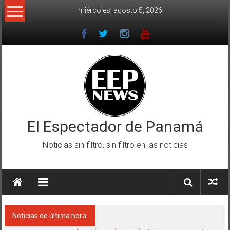
Saltar
miércoles, agosto 5, 2026
al
contenido
El Espectador de Panamá
Noticias sin filtro, sin filtro en las noticias
Noticias de última hora: