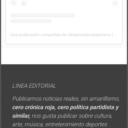
Una publicación compartida de elespectadordepanama (@elespectadordepanama)
LINEA EDITORIAL
Publicamos noticias reales, sin amarillismo,
cero crónica roja, cero política
partidista y
similar,
nos gusta publicar sobre cultura,
arte, música, entretenimiento deportes
moda, negocios, toda clase de noticias que