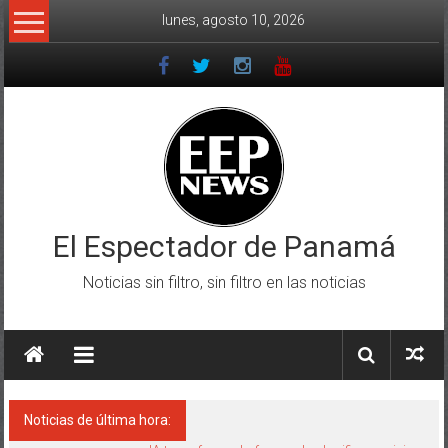
Saltar
lunes, agosto 10, 2026
al
contenido
El Espectador de Panamá
Noticias sin filtro, sin filtro en las noticias
Noticias de última hora: