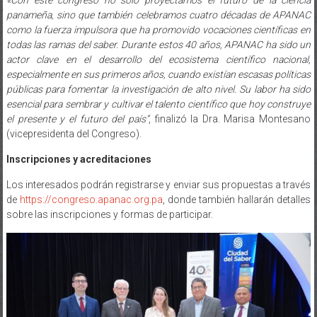
panameña, sino que también celebramos cuatro décadas de APANAC
como la fuerza impulsora que ha promovido vocaciones científicas en
todas las ramas del saber. Durante estos 40 años, APANAC ha sido un
actor clave en el desarrollo del ecosistema científico nacional,
especialmente en sus primeros años, cuando existían escasas políticas
públicas para fomentar la investigación de alto nivel. Su labor ha sido
esencial para sembrar y cultivar el talento científico que hoy construye
el presente y el futuro del país”
, finalizó la Dra. Marisa Montesano
(vicepresidenta del Congreso).
Inscripciones y acreditaciones
Los interesados podrán registrarse y enviar sus propuestas a través
de
https://congreso.apanac.org.pa
, donde también hallarán detalles
sobre las inscripciones y formas de participar.