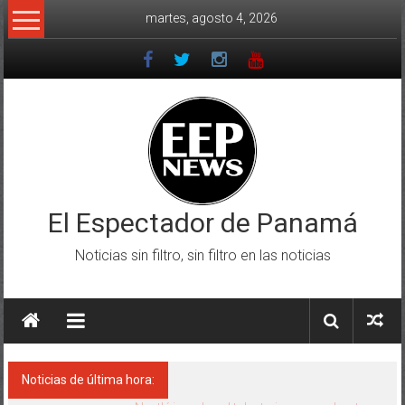
Saltar
martes, agosto 4, 2026
al
contenido
El Espectador de Panamá
Noticias sin filtro, sin filtro en las noticias
Noticias de última hora: