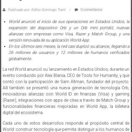
Publicado por: Editor Domingo Trent
0 comentarios
World anunció el inicio de sus operaciones en Estados Unidos, la
expansión del dispositivo Orb y un Orb mini portátil, nuevas
alianzas con empresas como Visa, Razer y Match Group, y una
versión renovada de su aplicación World App.
En los últimos seis meses, la red casi duplicó su alcance, llegando a
26 millones de usuarios y 12 millones de humanos verificados
globalmente.
La red World anunció su lanzamiento en Estados Unidos, durante un
evento conducido por Alex Blania, CEO de Tools for Humanity, y que
contó con la participación de Sam Altman, fundador del proyecto.
Allí también se presentó una nueva generación de tecnología Orb,
innovadoras alianzas con World ID en finanzas (Visa) y gaming
(Razer), integraciones con apps de citas a través de Match Group y
funcionalidades financieras mejoradas en World App, la billetera
digital del ecosistema.
Cada uno de estos desarrollos responde al propósito central de
World: construir tecnología que permita distinguir a los humanos de
la inteligencia artificial, en una era donde esa diferencia se vuelve