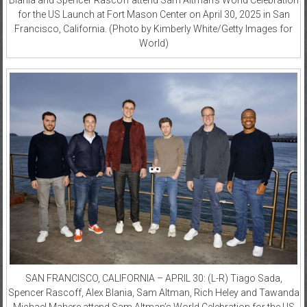
for the US Launch at Fort Mason Center on April 30, 2025 in San
Francisco, California. (Photo by Kimberly White/Getty Images for
World)
SAN FRANCISCO, CALIFORNIA – APRIL 30: (L-R) Tiago Sada,
Spencer Rascoff, Alex Blania, Sam Altman, Rich Heley and Tawanda
Michael Mahere attend Sam Altman’s World Celebration for the US