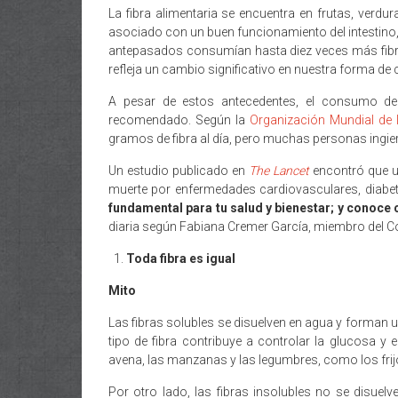
La fibra alimentaria se encuentra en frutas, verdu
asociado con un buen funcionamiento del intestin
antepasados consumían hasta diez veces más fibra 
refleja un cambio significativo en nuestra forma d
A pesar de estos antecedentes, el consumo de 
recomendado. Según la
Organización Mundial de 
gramos de fibra al día, pero muchas personas ingie
Un estudio publicado en
The Lancet
encontró que un
muerte por enfermedades cardiovasculares, diabete
fundamental para tu salud y bienestar; y conoc
diaria según Fabiana Cremer García, miembro del Co
Toda fibra es igual
Mito
Las fibras solubles se disuelven en agua y forman un
tipo de fibra contribuye a controlar la glucosa y
avena, las manzanas y las legumbres, como los frij
Por otro lado, las fibras insolubles no se disuelv