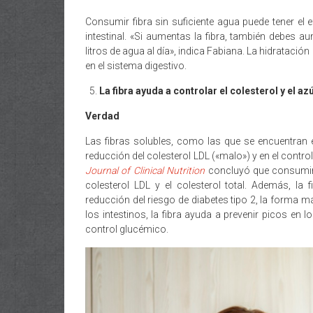
Consumir fibra sin suficiente agua puede tener el ef
intestinal. «Si aumentas la fibra, también debes 
litros de agua al día», indica Fabiana. La hidratació
en el sistema digestivo.
La fibra ayuda a controlar el colesterol y el az
Verdad
Las fibras solubles, como las que se encuentran 
reducción del colesterol LDL («malo») y en el contro
Journal of Clinical Nutrition
concluyó que consumir 
colesterol LDL y el colesterol total. Además, l
reducción del riesgo de diabetes tipo 2, la forma m
los intestinos, la fibra ayuda a prevenir picos en 
control glucémico.