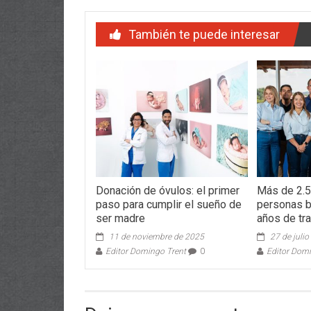
También te puede interesar
Donación de óvulos: el primer
Más de 2.5
paso para cumplir el sueño de
personas b
ser madre
años de tr
11 de noviembre de 2025
27 de juli
Editor Domingo Trent
0
Editor Dom