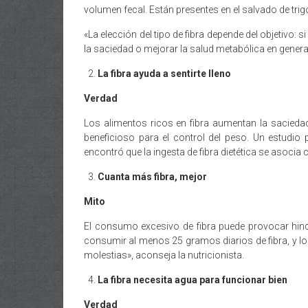
volumen fecal. Están presentes en el salvado de trigo,
«La elección del tipo de fibra depende del objetivo: s
la saciedad o mejorar la salud metabólica en genera
La fibra ayuda a sentirte lleno
Verdad
Los alimentos ricos en fibra aumentan la saciedad
beneficioso para el control del peso. Un estudio 
encontró que la ingesta de fibra dietética se asoci
Cuanta más fibra, mejor
Mito
El consumo excesivo de fibra puede provocar hin
consumir al menos 25 gramos diarios de fibra, y lo 
molestias», aconseja la nutricionista.
La fibra necesita agua para funcionar bien
Verdad