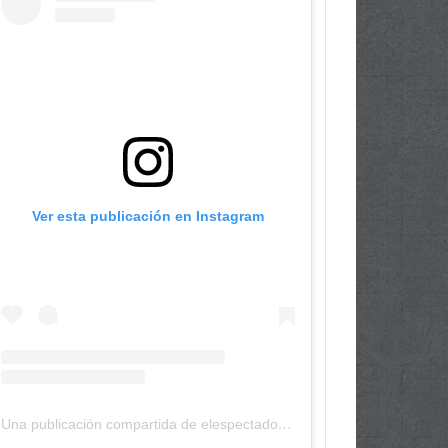
Ver esta publicación en Instagram
Una publicación compartida de elespectadordepanama (@elespectadordepanama)