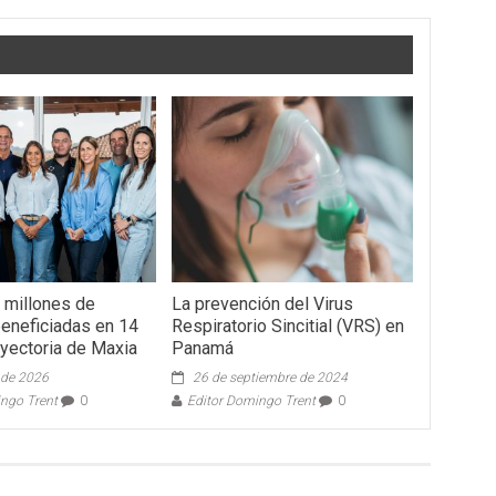
 millones de
La prevención del Virus
eneficiadas en 14
Respiratorio Sincitial (VRS) en
ayectoria de Maxia
Panamá
o de 2026
26 de septiembre de 2024
ingo Trent
0
Editor Domingo Trent
0