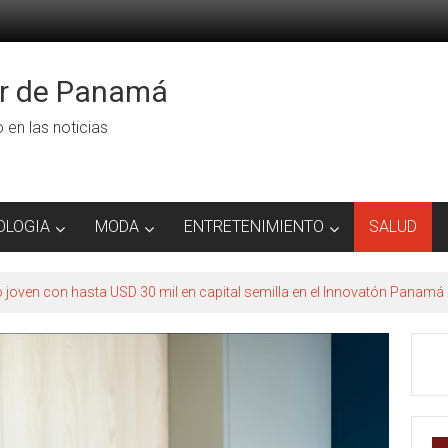
or de Panamá
ro en las noticias
OLOGIA
MODA
ENTRETENIMIENTO
SALUD
to joven con hasta USD 30 mil en capital semilla en el Innovatón Panamá