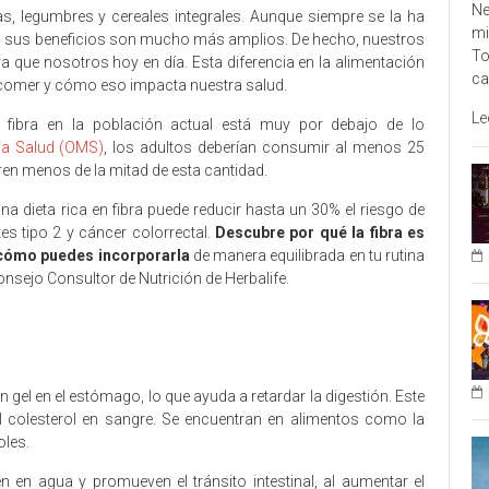
Ne
ras, legumbres y cereales integrales. Aunque siempre se la ha
mi
o, sus beneficios son mucho más amplios. De hecho, nuestros
To
que nosotros hoy en día. Esta diferencia en la alimentación
ca
e comer y cómo eso impacta nuestra salud.
Le
fibra en la población actual está muy por debajo de lo
la Salud (OMS)
, los adultos deberían consumir al menos 25
ren menos de la mitad de esta cantidad.
a dieta rica en fibra puede reducir hasta un 30% el riesgo de
s tipo 2 y cáncer colorrectal.
Descubre por qué la fibra es
e cómo puedes incorporarla
de manera equilibrada en tu rutina
nsejo Consultor de Nutrición de Herbalife.
 gel en el estómago, lo que ayuda a retardar la digestión. Este
 el colesterol en sangre. Se encuentran en alimentos como la
oles.
en en agua y promueven el tránsito intestinal, al aumentar el