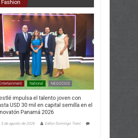
Fashion
Entertainment
National
NEGOCIOS
stlé impulsa el talento joven con
sta USD 30 mil en capital semilla en el
nnovatón Panamá 2026
3 de agosto de 2026
Editor Domingo Trent