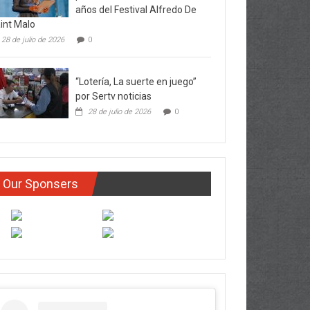
años del Festival Alfredo De
int Malo
28 de julio de 2026
0
“Lotería, La suerte en juego”
por Sertv noticias
28 de julio de 2026
0
Our Sponsers