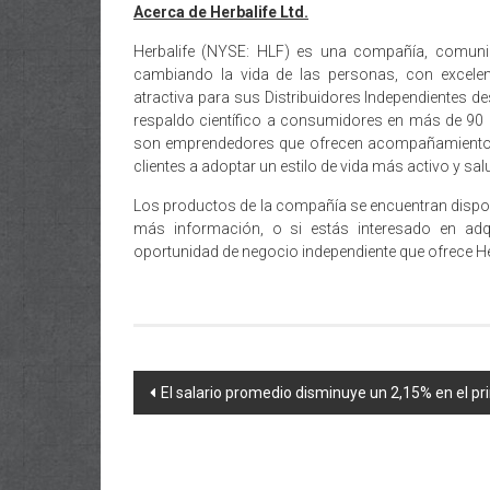
Acerca de Herbalife Ltd.
Herbalife (NYSE: HLF) es una compañía, comunid
cambiando la vida de las personas, con excelen
atractiva para sus Distribuidores Independientes 
respaldo científico a consumidores en más de 90 
son emprendedores que ofrecen acompañamiento p
clientes a adoptar un estilo de vida más activo y salu
Los productos de la compañía se encuentran disponib
más información, o si estás interesado en ad
oportunidad de negocio independiente que ofrece Her
Navegación
El salario promedio disminuye un 2,15% en el p
de
entradas