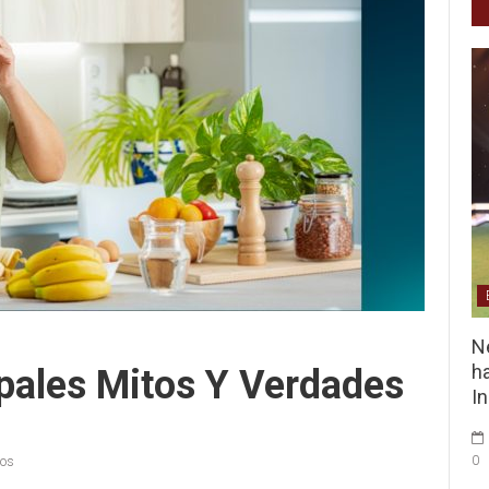
Ne
ha
pales Mitos Y Verdades
I
0
ios