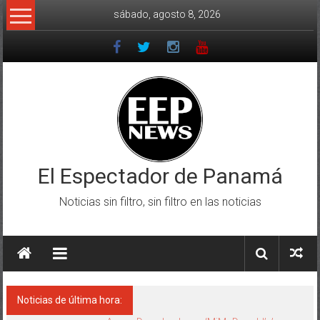
Saltar
sábado, agosto 8, 2026
al
contenido
El Espectador de Panamá
Noticias sin filtro, sin filtro en las noticias
Noticias de última hora: