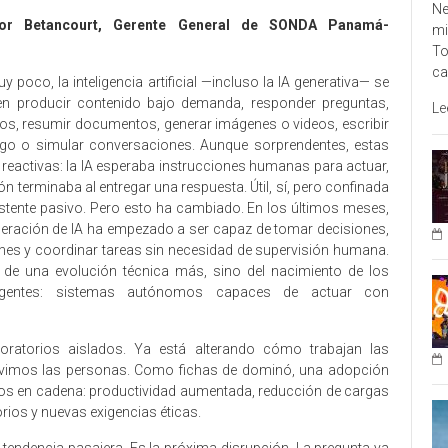
Ne
tor Betancourt, Gerente General de SONDA Panamá-
mi
To
ca
 poco, la inteligencia artificial —incluso la IA generativa— se
n producir contenido bajo demanda, responder preguntas,
Le
eos, resumir documentos, generar imágenes o videos, escribir
igo o simular conversaciones. Aunque sorprendentes, estas
reactivas: la IA esperaba instrucciones humanas para actuar,
ón terminaba al entregar una respuesta. Útil, sí, pero confinada
istente pasivo. Pero esto ha cambiado. En los últimos meses,
eración de IA ha empezado a ser capaz de tomar decisiones,
ones y coordinar tareas sin necesidad de supervisión humana.
e una evolución técnica más, sino del nacimiento de los
eligentes: sistemas autónomos capaces de actuar con
oratorios aislados. Ya está alterando cómo trabajan las
vimos las personas. Como fichas de dominó, una adopción
tos en cadena: productividad aumentada, reducción de cargas
rios y nuevas exigencias éticas.