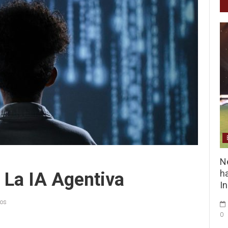
Ne
ha
 La IA Agentiva
I
ios
0