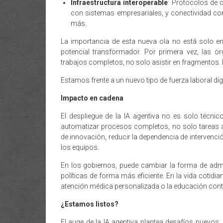
Infraestructura interoperable
: Protocolos de 
con sistemas empresariales, y conectividad co
más.
La importancia de esta nueva ola no está solo en 
potencial transformador. Por primera vez, las o
trabajos completos, no solo asistir en fragmentos. El
Estamos frente a un nuevo tipo de fuerza laboral di
Impacto en cadena
El despliegue de la IA agentiva no es solo técnico
automatizar procesos completos, no solo tareas ai
de innovación, reducir la dependencia de intervenci
los equipos.
En los gobiernos, puede cambiar la forma de admi
políticas de forma más eficiente. En la vida cotidi
atención médica personalizada o la educación cont
¿Estamos listos?
El auge de la IA agentiva plantea desafíos nuevo