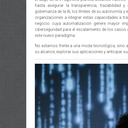
hasta asegurar la transparencia, trazabilidad 
gobernanza de la IA, los límites de su autonomía y
organizaciones a integrar estas capacidades a tr
negocio cuya automatización genere mayor impact
ciberseguridad para el escalamiento de los casos 
este nuevo paradigma.
No estamos frente a una moda tecnológica, sino a
su alcance, explorar sus aplicaciones y anticipar su