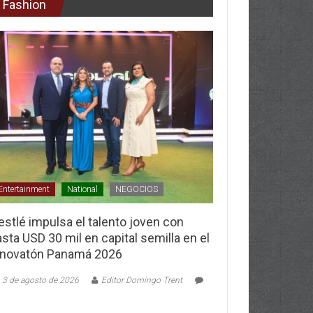
Fashion
Entertainment
National
NEGOCIOS
stlé impulsa el talento joven con
sta USD 30 mil en capital semilla en el
nnovatón Panamá 2026
3 de agosto de 2026
Editor Domingo Trent