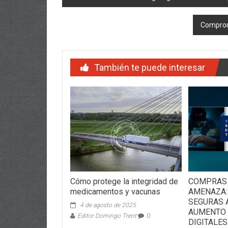
de
Compromi
entradas
También te puede interesar
Cómo protege la integridad de
COMPRAS 
medicamentos y vacunas
AMENAZA:
SEGURAS 
4 de agosto de 2025
AUMENTO 
Editor Domingo Trent
0
DIGITALES