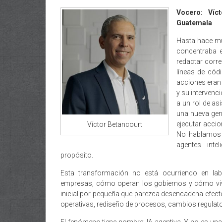
Vocero: Víc
Guatemala
Hasta hace muy
concentraba e
redactar corr
líneas de cód
acciones eran 
y su intervenci
a un rol de as
una nueva gen
ejecutar acci
Víctor Betancourt
No hablamos d
agentes int
propósito.
Esta transformación no está ocurriendo en lab
empresas, cómo operan los gobiernos y cómo vi
inicial por pequeña que parezca desencadena efec
operativas, rediseño de procesos, cambios regulato