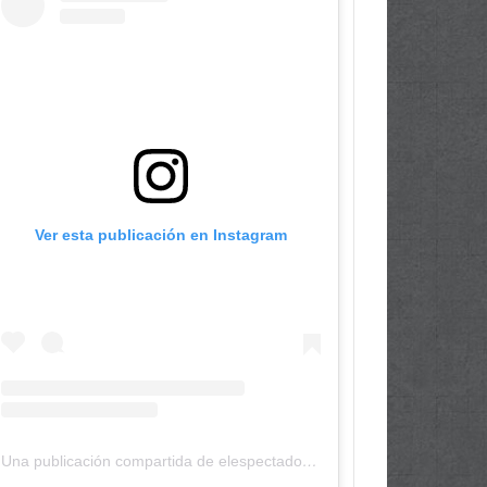
Ver esta publicación en Instagram
Una publicación compartida de elespectadordepanama (@elespectadordepanama)