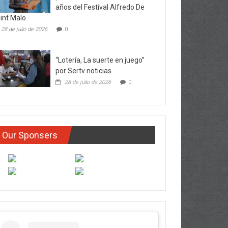
años del Festival Alfredo De
int Malo
28 de julio de 2026
0
“Lotería, La suerte en juego”
por Sertv noticias
28 de julio de 2026
0
Our Sponsers