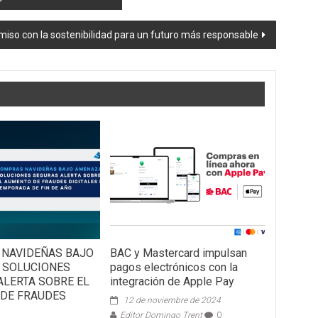
so con la sostenibilidad para un futuro más responsable
NAVIDEÑAS BAJO
BAC y Mastercard impulsan
 SOLUCIONES
pagos electrónicos con la
ALERTA SOBRE EL
integración de Apple Pay
DE FRAUDES
12 de noviembre de 2024
Editor Domingo Trent
0