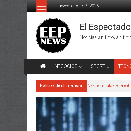
Saltar
jueves, agosto 6, 2026
al
contenido
El Espectad
Noticias sin filtro, sin filt
NEGOCIOS
SPORT
TECN
Noticias de última hora:
Nestlé impulsa el talen