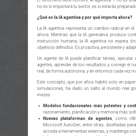
El fenómeno tiene nombre: IA agentiva. Y no es una
no es si impactará tu sector, es si estarás prepara
¿Qué es la IA agentiva y por qué importa ahora?
La IA agentiva representa un cambio radical en el 
ahora. Mientras que la IA generativa produce con
instrucción humana, la IA agentiva no espera ór
objetivos definidos. Es proactiva, persistente y adap
Un agente de IA puede planificar tareas, ejecuta
agentes, aprender de los resultados y corregir el 
real, de forma autónoma, y en entornos cada vez 
Este concepto, que por años habitó solo en pap
simulaciones, ha dado un salto al mundo real gra
meses:
Modelos fundacionales más potentes y cont
razonamiento, planificación y memoria más sofi
Nuevas plataformas de agentes
, como n8n
Microsoft AutoGen, entre otras, diseñadas para 
acceda a herramientas externas, y mantenga cont