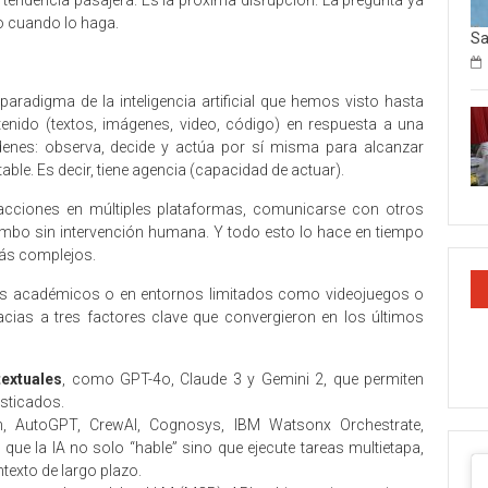
 tendencia pasajera. Es la próxima disrupción. La pregunta ya
do cuando lo haga.
Sa
paradigma de la inteligencia artificial que hemos visto hasta
tenido (textos, imágenes, video, código) en respuesta a una
denes: observa, decide y actúa por sí misma para alcanzar
table. Es decir, tiene agencia (capacidad de actuar).
r acciones en múltiples plataformas, comunicarse con otros
rumbo sin intervención humana. Y todo esto lo hace en tiempo
más complejos.
ers académicos o en entornos limitados como videojuegos o
cias a tres factores clave que convergieron en los últimos
extuales
, como GPT-4o, Claude 3 y Gemini 2, que permiten
sticados.
, AutoGPT, CrewAI, Cognosys, IBM Watsonx Orchestrate,
que la IA no solo “hable” sino que ejecute tareas multietapa,
exto de largo plazo.