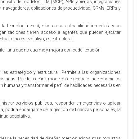
contexto de modelos LLM (MCP), APIs abiertas, integraciones
n navegadores, aplicaciones de productividad, CRMs, ERPs y
la tecnología en sí, sino en su aplicabilidad inmediata y su
rganizaciones tienen acceso a agentes que pueden ejecutar
 salto no es evolutivo, es estructural.
gital: una que no duerme y mejora con cada iteración.
; es estratégico y estructural. Permite a las organizaciones
sladas. Puede redefinir modelos de negocio, acelerar ciclos
ón humana y transformar el perfil de habilidades necesarias en
nistrar servicios públicos, responder emergencias o aplicar
ana, podría encargarse de la gestión de finanzas personales, la
inua adaptativa.
s: desde la necesidad de diseñar marcos éticos más robustos