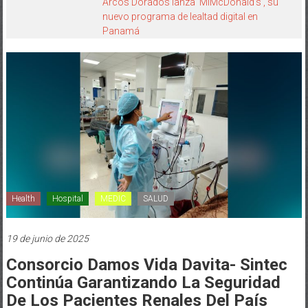
Arcos Dorados lanza ‘MiMcDonald’s’, su
nuevo programa de lealtad digital en
Panamá
Health
Hospital
MEDIC
SALUD
19 de junio de 2025
Consorcio Damos Vida Davita- Sintec
Continúa Garantizando La Seguridad
De Los Pacientes Renales Del País