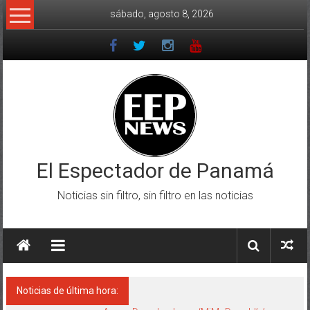
Saltar
sábado, agosto 8, 2026
al
contenido
El Espectador de Panamá
Noticias sin filtro, sin filtro en las noticias
Noticias de última hora: