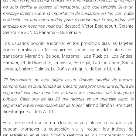
ser una aliada para crear conciencia. Esta edición especial de tarjetas
no solo facilita el acceso al transporte, sino que también lleva un
mensaje directo sobre la importancia de cuidarnos en las vías. Cada
validación es una oportunidad para recordar que la seguridad vial
empieza por nosotros mismos”
, destacó Víctor Betancourt, Gerente
General de SONDA Panamá – Guatemala.
Los usuarios podrán encontrar en los próximos días las tarjetas
conmemorativas en las siguientes zonas pagas del sistema del
transporte: Marañón, Balboa, Metromall, Los Pueblos, Los Andes,
Parador, 24 de Diciembre, La Siesta, Pedregal, Torrijos Carter, Santa
Librada, Chilibre, Colinas, La Doña y la taquilla de Santa Librada.
“El lanzamiento de esta tarjeta es un símbolo tangible de nuestro
compromiso en la Autoridad de Tránsito para promover una cultura de
seguridad vial que beneficie a todos los usuarios del transporte
público. Cada una de las 20 mil tarjetas es un mensaje claro: la
seguridad vial es responsabilidad de todos”,
afirmó Simón Henríquez,
director general de la ATTT.
Este lanzamiento se suma a los esfuerzos interinstitucionales que
buscan promover la educación vial y reducir los índices de
siniestralidad en el país. SONDA reafirma así su compromiso con