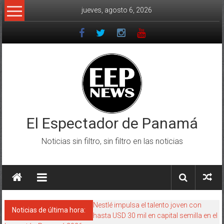
Saltar
jueves, agosto 6, 2026
al
contenido
El Espectador de Panamá
Noticias sin filtro, sin filtro en las noticias
Nestlé impulsa el talento joven con
Noticias de última hora:
hasta USD 30 mil en capital semilla en el