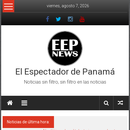
Saltar
viernes, agosto 7, 2026
al
contenido
El Espectador de Panamá
Noticias sin filtro, sin filtro en las noticias
Noticias de última hora: