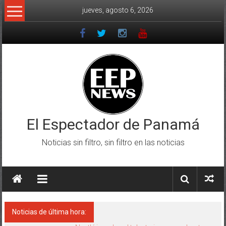
Saltar
jueves, agosto 6, 2026
al
contenido
El Espectador de Panamá
Noticias sin filtro, sin filtro en las noticias
Noticias de última hora: