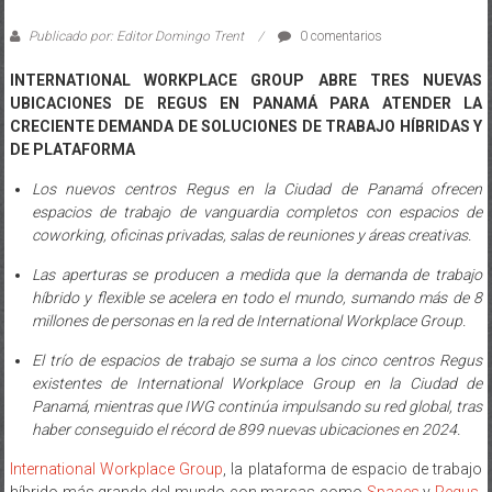
Publicado por: Editor Domingo Trent
0 comentarios
INTERNATIONAL WORKPLACE GROUP ABRE TRES NUEVAS
UBICACIONES DE REGUS EN PANAMÁ PARA ATENDER LA
CRECIENTE DEMANDA DE SOLUCIONES DE TRABAJO HÍBRIDAS Y
DE PLATAFORMA
Los nuevos centros Regus en la Ciudad de Panamá ofrecen
espacios de trabajo de vanguardia completos con espacios de
coworking, oficinas privadas, salas de reuniones y áreas creativas.
Las aperturas se producen a medida que la demanda de trabajo
híbrido y flexible se acelera en todo el mundo, sumando más de 8
millones de personas en la red de International Workplace Group.
El trío de espacios de trabajo se suma a los cinco centros Regus
existentes de International Workplace Group en la Ciudad de
Panamá, mientras que IWG continúa impulsando su red global, tras
haber conseguido el récord de 899 nuevas ubicaciones en 2024.
International Workplace Group
, la plataforma de espacio de trabajo
híbrido más grande del mundo con marcas como
Spaces
y
Regus
,
se está expandiendo nuevamente en Panamá con el lanzamiento de