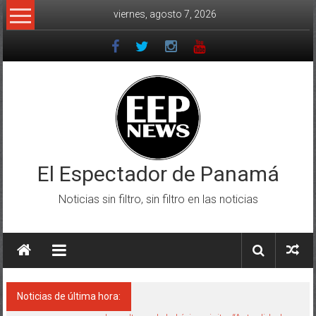
Saltar
viernes, agosto 7, 2026
al
contenido
El Espectador de Panamá
Noticias sin filtro, sin filtro en las noticias
Noticias de última hora: