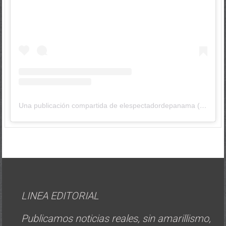
Una publicación compartida de elespectadordepanama (@elespectadordepanama)
LINEA EDITORIAL
Publicamos noticias reales, sin amarillismo,