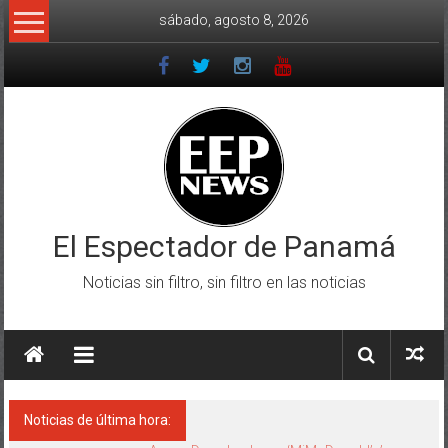
Saltar
sábado, agosto 8, 2026
al
contenido
El Espectador de Panamá
Noticias sin filtro, sin filtro en las noticias
Noticias de última hora: