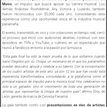
fueron reconocidos con $5,000 cada uno, consolidando esta
experiencia como una oportunidad única en la industria musical
panameña.
El evento, transmitido en vivo y con votaciones en tiempo real, cerró
un proceso que inició con audiciones abiertas, continuó con seis
episodios en TVN y YouTube, y culminó en un espectáculo que
reunió a fanáticos en torno a la pasión por la música.
“Esta gala final ha sido la mejor prueba de lo que soñamos cuando
nació Elegidos por su Chispa: un escenario en el que los panameños
puedan descubrir, apoyar y celebrar a su talento. Con la incorporación
de los cuatro artistas de este año, ya son 12 los que han vivido esta
experiencia transformadora, consolidando a la plataforma como el
principal espacio de impulso para la música local. Hoy celebramos no
solo a un ganador, sino el crecimiento de toda una generación de
artistas que representan la chispa de nuestro país”,
afirmo Eloy de
León, gerente de marca de Cerveza Panamá.
La gala también contó con
presentaciones en vivo de artistas
panameños que han formado parte del proyecto a lo largo de
estos tres años
, entre ellos
Carlos Vallarino, Mar María, Akim,