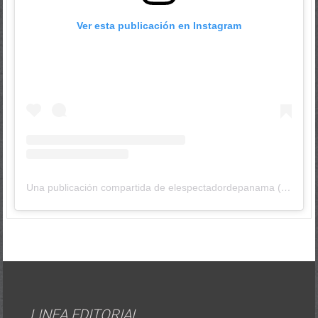
Una publicación compartida de elespectadordepanama (@elespectadordepanama)
LINEA EDITORIAL
Publicamos noticias reales, sin amarillismo,