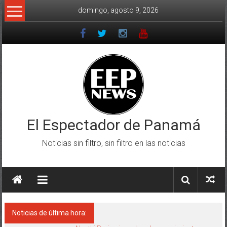
Saltar
domingo, agosto 9, 2026
al
contenido
El Espectador de Panamá
Noticias sin filtro, sin filtro en las noticias
Noticias de última hora: