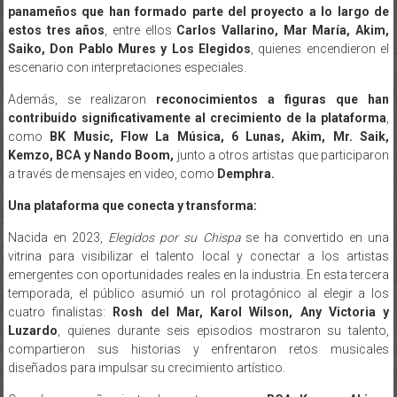
Saiko, Don Pablo Mures y Los Elegidos
, quienes encendieron el
escenario con interpretaciones especiales.
Además, se realizaron
reconocimientos a figuras que han
contribuido significativamente al crecimiento de la plataforma
,
como
BK Music, Flow La Música, 6 Lunas, Akim, Mr. Saik,
Kemzo, BCA y Nando Boom,
junto a otros artistas que participaron
a través de mensajes en video, como
Demphra.
Una plataforma que conecta y transforma:
Nacida en 2023,
Elegidos por su Chispa
se ha convertido en una
vitrina para visibilizar el talento local y conectar a los artistas
emergentes con oportunidades reales en la industria. En esta tercera
temporada, el público asumió un rol protagónico al elegir a los
cuatro finalistas:
Rosh del Mar, Karol Wilson, Any Victoria y
Luzardo
, quienes durante seis episodios mostraron su talento,
compartieron sus historias y enfrentaron retos musicales
diseñados para impulsar su crecimiento artístico.
Con el acompañamiento de mentores como
BCA, Kemzo, Akim y
Saiko
, además de la dirección musical de BK Music, los