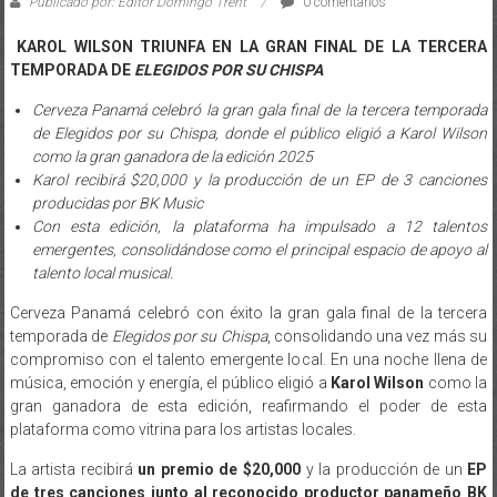
TEMPORADA DE
ELEGIDOS POR SU CHISPA
Cerveza Panamá celebró la gran gala final de la tercera temporada
de Elegidos por su Chispa, donde el público eligió a Karol Wilson
como la gran ganadora de la edición 2025
Karol recibirá $20,000 y la producción de un EP de 3 canciones
producidas por BK Music
Con esta edición, la plataforma ha impulsado a 12 talentos
emergentes, consolidándose como el principal espacio de apoyo al
talento local musical.
Cerveza Panamá celebró con éxito la gran gala final de la tercera
temporada de
Elegidos por su Chispa
, consolidando una vez más su
compromiso con el talento emergente local. En una noche llena de
música, emoción y energía, el público eligió a
Karol Wilson
como la
gran ganadora de esta edición, reafirmando el poder de esta
plataforma como vitrina para los artistas locales.
La artista recibirá
un premio de $20,000
y la producción de un
EP
de tres canciones junto al reconocido productor panameño BK
Music
, un impulso que busca apoyar su carrera musical. Los
demás finalistas Roshdelmar, Any Victoria y Luzardo, también