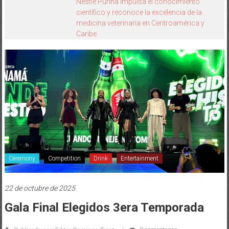
Ella Invierte Summit 2026 celebra cinco
años
Ceremony
Competition
Drink
Entertainment
22 de octubre de 2025
Gala Final Elegidos 3era Temporada
Publicado por: Editor Domingo Trent
0 comentarios
KAROL WILSON TRIUNFA EN LA GRAN FINAL DE LA TERCERA