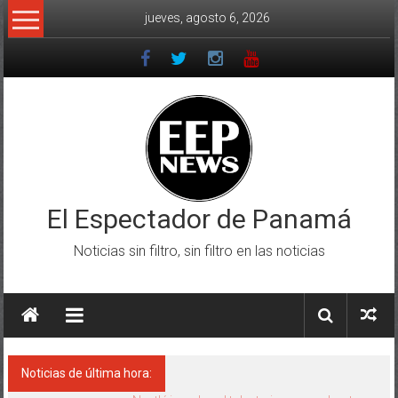
Saltar
jueves, agosto 6, 2026
al
contenido
El Espectador de Panamá
Noticias sin filtro, sin filtro en las noticias
Noticias de última hora: