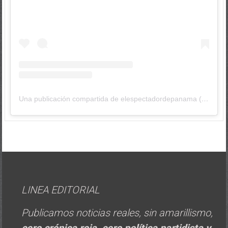
Una publicación compartida de elespectadordepanama (@elespectadordepanama)
LINEA EDITORIAL
Publicamos noticias reales, sin amarillismo,
cero crónica roja, cero política
partidista y