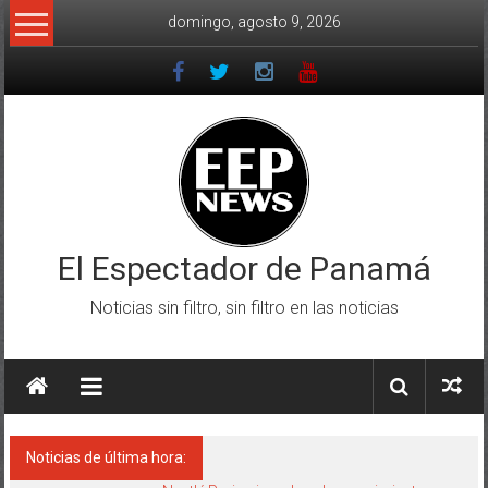
Saltar
domingo, agosto 9, 2026
al
contenido
El Espectador de Panamá
Noticias sin filtro, sin filtro en las noticias
Noticias de última hora: