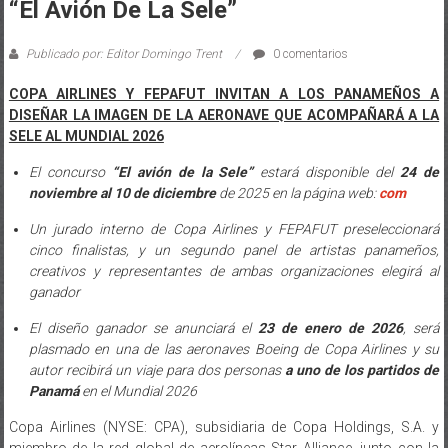
“El Avión De La Sele”
Publicado por: Editor Domingo Trent
0 comentarios
COPA AIRLINES Y FEPAFUT INVITAN A LOS PANAMEÑOS A
DISEÑAR LA IMAGEN DE LA AERONAVE QUE ACOMPAÑARÁ A LA
SELE AL MUNDIAL 2026
El concurso
“El avión de la Sele”
estará disponible del
24 de
noviembre al 10 de diciembre
de 2025 en la página web:
com
Un jurado interno de Copa Airlines y FEPAFUT preseleccionará
cinco finalistas, y un segundo panel de artistas panameños,
creativos y representantes de ambas organizaciones elegirá al
ganador
El diseño ganador se anunciará el
23 de enero de 2026
, será
plasmado en una de las aeronaves Boeing de Copa Airlines y su
autor recibirá un viaje para dos personas
a uno de los
partidos de
Panamá
en el Mundial 2026
Copa Airlines (NYSE: CPA), subsidiaria de Copa Holdings, S.A. y
miembro de la red global de aerolíneas Star Alliance, junto con la