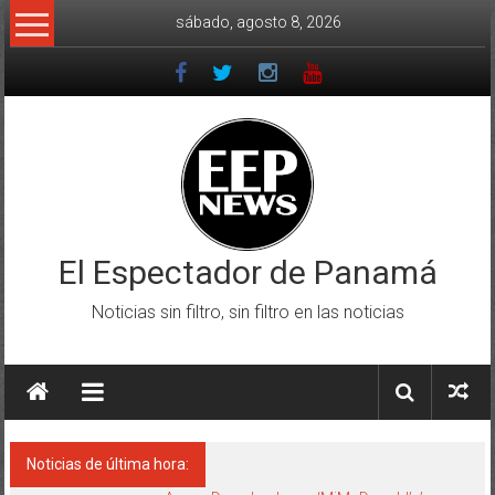
Saltar
sábado, agosto 8, 2026
al
contenido
El Espectador de Panamá
Noticias sin filtro, sin filtro en las noticias
Noticias de última hora: