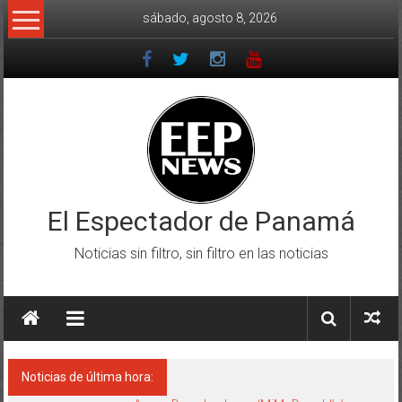
Saltar
sábado, agosto 8, 2026
al
contenido
El Espectador de Panamá
Noticias sin filtro, sin filtro en las noticias
Noticias de última hora: