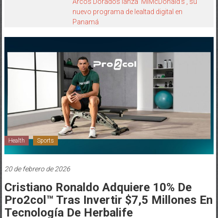
Arcos Dorados lanza ‘MiMcDonald’s’, su
nuevo programa de lealtad digital en
Panamá
Health
Sports
20 de febrero de 2026
Cristiano Ronaldo Adquiere 10% De
Pro2col™ Tras Invertir $7,5 Millones En
Tecnología De Herbalife