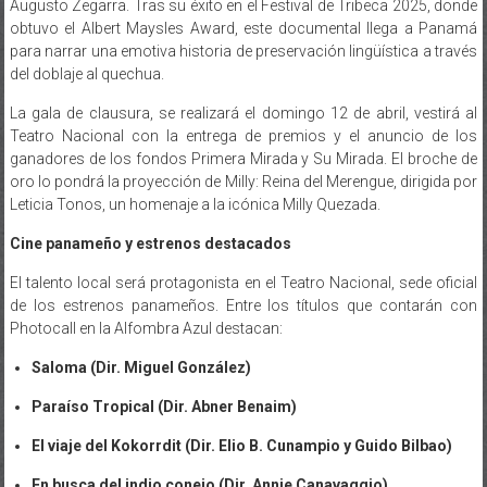
Augusto Zegarra. Tras su éxito en el Festival de Tribeca 2025, donde
obtuvo el Albert Maysles Award, este documental llega a Panamá
para narrar una emotiva historia de preservación lingüística a través
del doblaje al quechua.
La gala de clausura, se realizará el domingo 12 de abril, vestirá al
Teatro Nacional con la entrega de premios y el anuncio de los
ganadores de los fondos Primera Mirada y Su Mirada. El broche de
oro lo pondrá la proyección de Milly: Reina del Merengue, dirigida por
Leticia Tonos, un homenaje a la icónica Milly Quezada.
Cine panameño y estrenos destacados
El talento local será protagonista en el Teatro Nacional, sede oficial
de los estrenos panameños. Entre los títulos que contarán con
Photocall en la Alfombra Azul destacan:
Saloma (Dir. Miguel González)
Paraíso Tropical (Dir. Abner Benaim)
El viaje del Kokorrdit (Dir. Elio B. Cunampio y Guido Bilbao)
En busca del indio conejo (Dir. Annie Canavaggio)