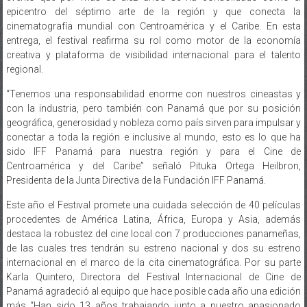
epicentro del séptimo arte de la región y que conecta la
cinematografía mundial con Centroamérica y el Caribe. En esta
entrega, el festival reafirma su rol como motor de la economía
creativa y plataforma de visibilidad internacional para el talento
regional.
“Tenemos una responsabilidad enorme con nuestros cineastas y
con la industria, pero también con Panamá que por su posición
geográfica, generosidad y nobleza como país sirven para impulsar y
conectar a toda la región e inclusive al mundo, esto es lo que ha
sido IFF Panamá para nuestra región y para el Cine de
Centroamérica y del Caribe” señaló Pituka Ortega Heilbron,
Presidenta de la Junta Directiva de la Fundación IFF Panamá.
Este año el Festival promete una cuidada selección de 40 películas
procedentes de América Latina, África, Europa y Asia, además
destaca la robustez del cine local con 7 producciones panameñas,
de las cuales tres tendrán su estreno nacional y dos su estreno
internacional en el marco de la cita cinematográfica. Por su parte
Karla Quintero, Directora del Festival Internacional de Cine de
Panamá agradeció al equipo que hace posible cada año una edición
más “Han sido 13 años trabajando junto a nuestro apasionado