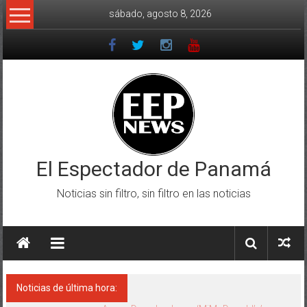
Saltar
sábado, agosto 8, 2026
al
contenido
El Espectador de Panamá
Noticias sin filtro, sin filtro en las noticias
Noticias de última hora: