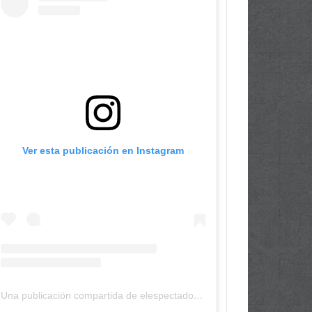
Ver esta publicación en Instagram
Una publicación compartida de elespectadordepanama (@elespectadordepanama)