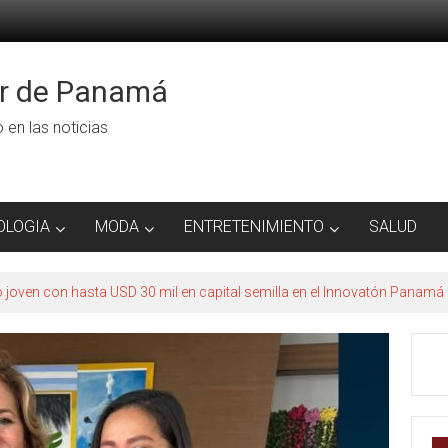
or de Panamá
ro en las noticias
OLOGIA
MODA
ENTRETENIMIENTO
SALUD
to joven con hasta USD 30 mil en capital semilla en el Innovatón Panamá