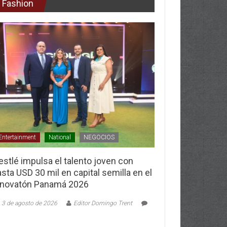
Fashion
Entertainment
National
NEGOCIOS
stlé impulsa el talento joven con
sta USD 30 mil en capital semilla en el
nnovatón Panamá 2026
3 de agosto de 2026
Editor Domingo Trent