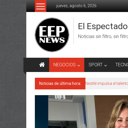
Saltar
jueves, agosto 6, 2026
al
contenido
El Espectad
Noticias sin filtro, sin filt
NEGOCIOS
SPORT
TECN
Noticias de última hora:
Nestlé impulsa el talen