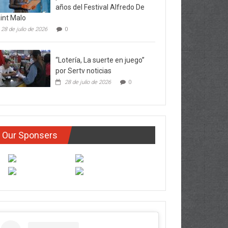
años del Festival Alfredo De
int Malo
28 de julio de 2026
0
“Lotería, La suerte en juego”
por Sertv noticias
28 de julio de 2026
0
Our Sponsers