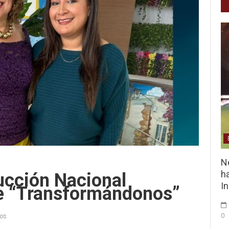
Ne
ha
ucción Nacional
I
De “Transformándonos”
0
ios