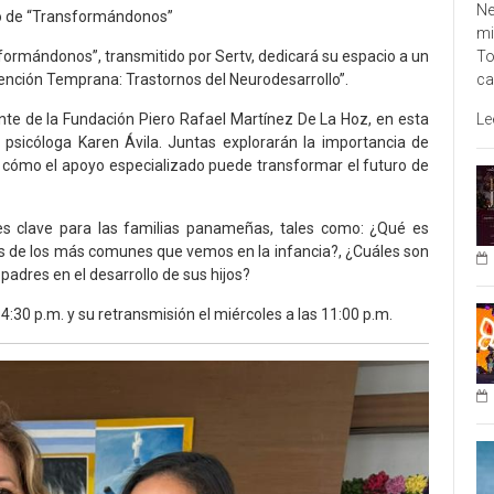
Ne
ulo de “Transformándonos”
mi
To
nsformándonos”, transmitido por Sertv, dedicará su espacio a un
ca
vención Temprana: Trastornos del Neurodesarrollo”.
Le
ante de la Fundación Piero Rafael Martínez De La Hoz, en esta
a psicóloga Karen Ávila. Juntas explorarán la importancia de
 y cómo el apoyo especializado puede transformar el futuro de
es clave para las familias panameñas, tales como: ¿Qué es
os de los más comunes que vemos en la infancia?, ¿Cuáles son
padres en el desarrollo de sus hijos?
:30 p.m. y su retransmisión el miércoles a las 11:00 p.m.