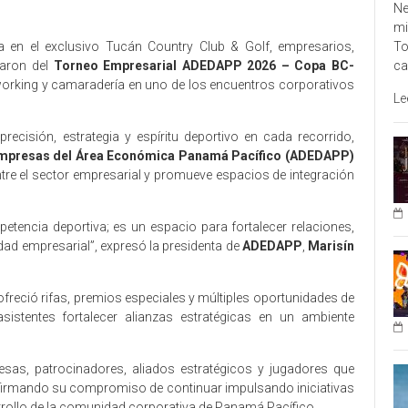
Ne
mi
To
da en el exclusivo Tucán Country Club & Golf, empresarios,
ca
paron del
Torneo Empresarial ADEDAPP 2026 – Copa BC-
working y camaradería en uno de los encuentros corporativos
Le
recisión, estrategia y espíritu deportivo en cada recorrido,
Empresas del Área Económica Panamá Pacífico (ADEDAPP)
tre el sector empresarial y promueve espacios de integración
encia deportiva; es un espacio para fortalecer relaciones,
d empresarial”, expresó la presidenta de
ADEDAPP
,
Marisín
 ofreció rifas, premios especiales y múltiples oportunidades de
asistentes fortalecer alianzas estratégicas en un ambiente
sas, patrocinadores, aliados estratégicos y jugadores que
reafirmando su compromiso de continuar impulsando iniciativas
rrollo de la comunidad corporativa de Panamá Pacífico.