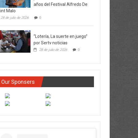
años del Festival Alfredo De
int Malo
28 de julio de 2026
0
“Lotería, La suerte en juego”
por Sertv noticias
28 de julio de 2026
0
Our Sponsers