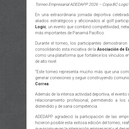
Torneo Empresarial ADEDAPP 2026 – Copa BC-Logic
En una extraordinaria jornada deportiva celebra
aliados estratégicos y aficionados al golf partici
Logic
, un evento que combinó competitividad, net
más importantes de Panamá Pacífico.
Durante el torneo, los participantes demostraron p
consolidando esta iniciativa de la
Asociación de 
como una plataforma que fortalece los vínculos en
de alto nivel.
“Este torneo representa mucho más que una compet
generar conexiones y seguir construyendo comunida
Correa
.
Además de la intensa actividad deportiva, el evento
relacionamiento profesional, permitiendo a los 
distendido y de sana competencia.
ADEDAPP agradeció la participación de las empre
hicieron posible esta exitosa edición del torneo, 
que promuevan la integración empresarial y el desa