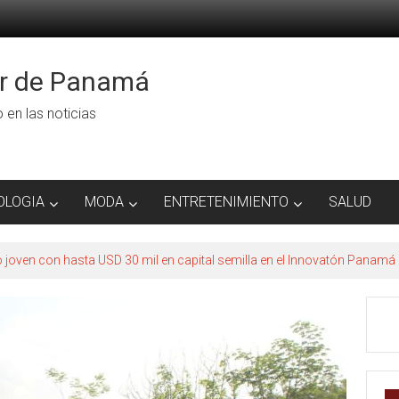
or de Panamá
ro en las noticias
OLOGIA
MODA
ENTRETENIMIENTO
SALUD
tos de un dispositivo iOS a uno Galaxy usando Smart Switch