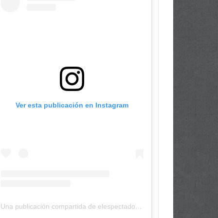
Ver esta publicación en Instagram
Una publicación compartida de elespectadordepanama (@elespectadordepanama)