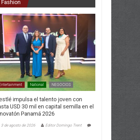
Fashion
Entertainment
National
NEGOCIOS
stlé impulsa el talento joven con
sta USD 30 mil en capital semilla en el
nnovatón Panamá 2026
3 de agosto de 2026
Editor Domingo Trent