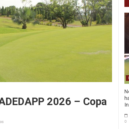
Ne
ha
l ADEDAPP 2026 – Copa
I
0
ios