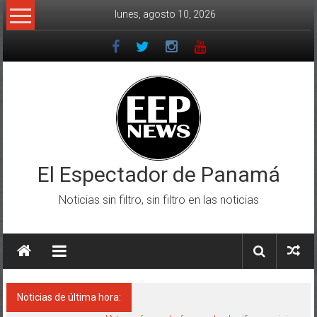
Saltar
lunes, agosto 10, 2026
al
contenido
El Espectador de Panamá
Noticias sin filtro, sin filtro en las noticias
Noticias de última hora: