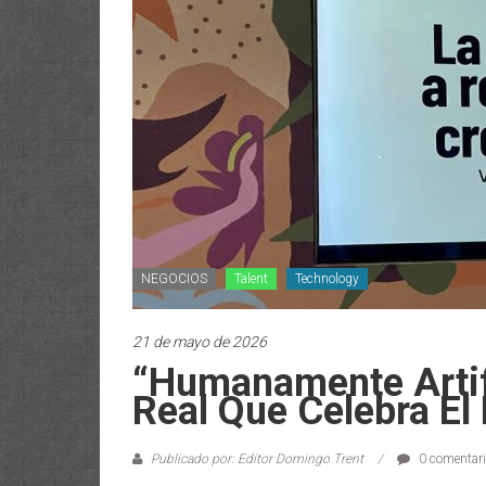
NEGOCIOS
Talent
Technology
21 de mayo de 2026
“Humanamente Artif
Real Que Celebra E
Publicado por: Editor Domingo Trent
0 comentar