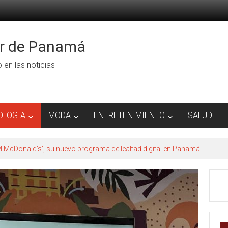
or de Panamá
ro en las noticias
OLOGIA
MODA
ENTRETENIMIENTO
SALUD
iMcDonald’s’, su nuevo programa de lealtad digital en Panamá