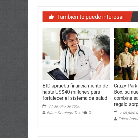
También te puede interesar
BID aprueba financiamiento de
Crazy Park
hasta US$40 millones para
Box, su nue
fortalecer el sistema de salud
combina sa
regalo sor
27 de julio de 2026
7 de julio
Editor Domingo Trent
0
Editor Dom