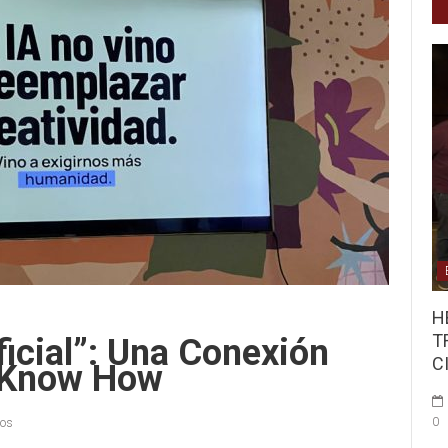
H
T
icial”: Una Conexión
C
l Know How
0
ios