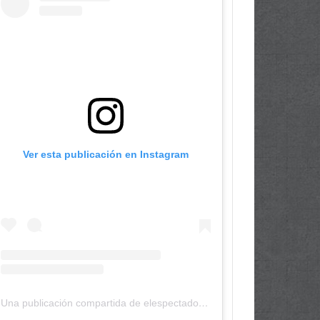
Ver esta publicación en Instagram
Una publicación compartida de elespectadordepanama (@elespectadordepanama)