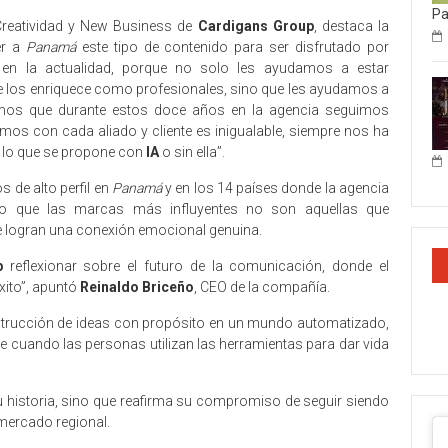
P
 Creatividad y New Business de
Cardigans Group
, destaca la
er a
Panamá
este tipo de contenido para ser disfrutado por
 en la actualidad, porque no solo les ayudamos a estar
e los enriquece como profesionales, sino que les ayudamos a
ntimos que durante estos doce años en la agencia seguimos
mos con cada aliado y cliente es inigualable, siempre nos ha
o lo que se propone con
IA
o sin ella”.
 de alto perfil en
Panamá
y en los 14 países donde la agencia
ido que las marcas más influyentes no son aquellas que
e logran una conexión emocional genuina.
p
reflexionar sobre el futuro de la comunicación, donde el
xito”, apuntó
Reinaldo Briceño
, CEO de la compañía.
nstrucción de ideas con propósito en un mundo automatizado,
 cuando las personas utilizan las herramientas para dar vida
 historia, sino que reafirma su compromiso de seguir siendo
 mercado regional.