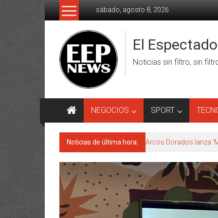
Saltar
sábado, agosto 8, 2026
al
contenido
El Espectad
Noticias sin filtro, sin filt
NEGOCIOS
SPORT
TECN
Noticias de última hora:
Arcos Dorados lanza ‘M