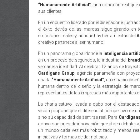
“Humanamente Artificial”
: una conexión real que
sus clientes.
En un encuentro liderado por el diseñador e ilustra
el éxito detrás de las marcas sigue girando en
emociones reales y, aunque hay herramientas de
IA
creativo pertenece al ser humano.
En un panorama global donde la
inteligencia artifi
en un proceso de segundos, la industria del
brand
verdadera identidad. Al celebrar 12 años de trayect
Cardigans Group
, agencia panameña con proyecci
charla
“Humanamente Artificial”
, un espacio diseñ
humana dentro del diseño y la estrategia de mar
representantes de las empresas más importantes del 
La charla estuvo llevada a cabo por el destacado
visión propone que el diferencial competitivo de u
sino su capacidad de sentirse real. Para
Cardigan
conversaciones de innovación que abren debate s
un mundo cada vez más robotizado y menos real 
iniciativas y formas de dar noticias.