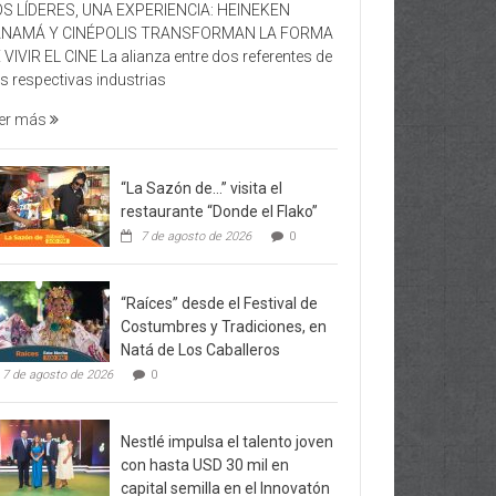
S LÍDERES, UNA EXPERIENCIA: HEINEKEN
ANAMÁ Y CINÉPOLIS TRANSFORMAN LA FORMA
 VIVIR EL CINE La alianza entre dos referentes de
s respectivas industrias
er más
“La Sazón de…” visita el
restaurante “Donde el Flako”
7 de agosto de 2026
0
“Raíces” desde el Festival de
Costumbres y Tradiciones, en
Natá de Los Caballeros
7 de agosto de 2026
0
Nestlé impulsa el talento joven
con hasta USD 30 mil en
capital semilla en el Innovatón