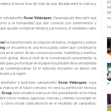
DO
 celebra el know how de más de una década entre la marca y
P
DE
su
dor salvadoreño
Oscar Velásquez
,
Panamá
pudo descubrir que
 torno a la humanidad que aún conecta con sentimientos y
Le
que ayudan a mejorar tiempos y procesos, el verdadero valor
cial
ha transformado la creación de textos, imágenes y estilos
ing
se encuentra en una encrucijada sobre qué constituye la
oria en el sector de las comunicaciones, marketing y eventos,
ón global, eleva el nivel de la conversación presentando la
ado para profundizar en el papel insustituible de la sensibilidad
cas contemporánea. En el reducido encuentro se dieron cita
país y la región.
 diseñador e ilustrador salvadoreño
Oscar Velásquez
, cuya
na marca en el futuro cercano no será su perfección técnica,
s Group
, esta iniciativa marca un hito presentando en la mesa
obre cómo medios, agencias, marcas y clientes convergen en
y cómo incide cada decisión en el resultado de campañas,