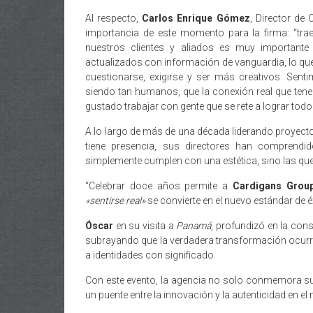
Al respecto,
Carlos Enrique Gómez
, Director de
importancia de este momento para la firma: “tra
nuestros clientes y aliados es muy importante
actualizados con información de vanguardia, lo qu
cuestionarse, exigirse y ser más creativos. Se
siendo tan humanos, que la conexión real que tene
gustado trabajar con gente que se rete a lograr tod
A lo largo de más de una década liderando proyectos
tiene presencia, sus directores han comprend
simplemente cumplen con una estética, sino las qu
“Celebrar doce años permite a
Cardigans Grou
«sentirse real»
se convierte en el nuevo estándar de é
Óscar
en su visita a
Panamá
, profundizó en la co
subrayando que la verdadera transformación ocurre
a identidades con significado.
Con este evento, la agencia no solo conmemora su
un puente entre la innovación y la autenticidad en el