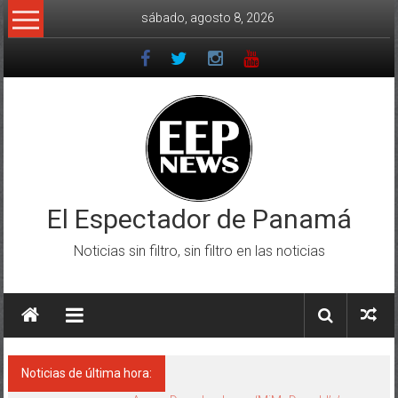
Saltar
sábado, agosto 8, 2026
al
contenido
El Espectador de Panamá
Noticias sin filtro, sin filtro en las noticias
Noticias de última hora: