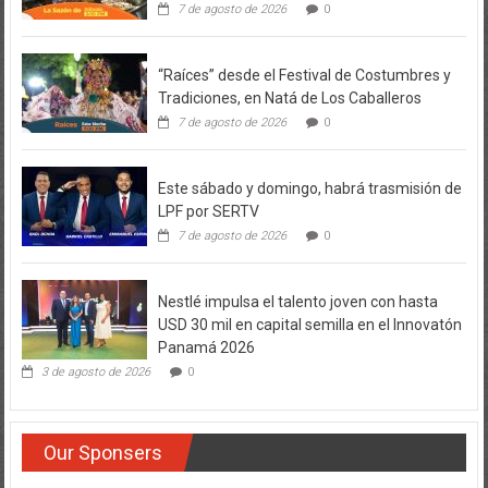
7 de agosto de 2026
0
“Raíces” desde el Festival de Costumbres y
Tradiciones, en Natá de Los Caballeros
7 de agosto de 2026
0
Este sábado y domingo, habrá trasmisión de
LPF por SERTV
7 de agosto de 2026
0
Nestlé impulsa el talento joven con hasta
USD 30 mil en capital semilla en el Innovatón
Panamá 2026
3 de agosto de 2026
0
Our Sponsers