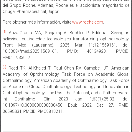
del Grupo Roche. Además, Roche es el accionista mayoritario de
Chugai Pharmaceutical, Japón.
Para obtener más información, visite
www.roche.com
.
[1]
Ariza-Gracia MA, Sanjairaj V, Büchler P. Editorial: Seeing is
believing: cutting-edge technologies transforming ophthalmology.
Front Med (Lausanne). 2025 Mar 11;12:1569161. doi:
10.3389/fmed.2025.1569161. PMID: 40134920; PMCID:
PMC11933017.
[2]
Redd TK, Al-Khaled T, Paul Chan RV, Campbell JP; American
Academy of Ophthalmology Task Force on Academic Global
Ophthalmology; American Academy of Ophthalmology Task Force
on Academic Global Ophthalmology. Technology and Innovation in
Global Ophthalmology: The Past, the Potential, and a Path Forward.
Int Ophthalmol Clin. 2023 Jan 1;63(1):25-32. doi:
10.1097/IIO.0000000000000450. Epub 2022 Dec 27. PMID:
36598831; PMCID: PMC9819211.