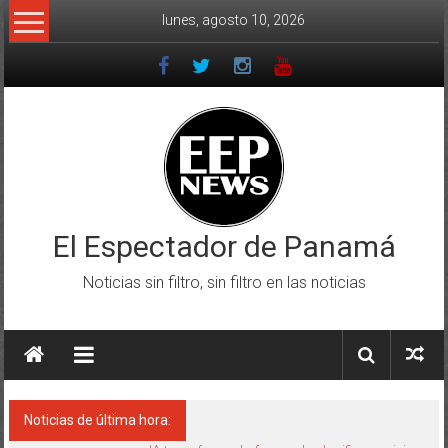
Saltar
lunes, agosto 10, 2026
al
contenido
El Espectador de Panamá
Noticias sin filtro, sin filtro en las noticias
Noticias de última hora: