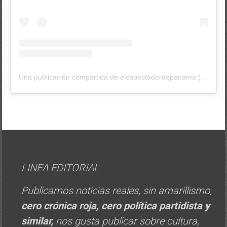
Una publicación compartida de elespectadordepanama (@elespectadordepanama)
LINEA EDITORIAL
Publicamos noticias reales, sin amarillismo,
cero crónica roja, cero política
partidista y
similar,
nos gusta publicar sobre cultura,