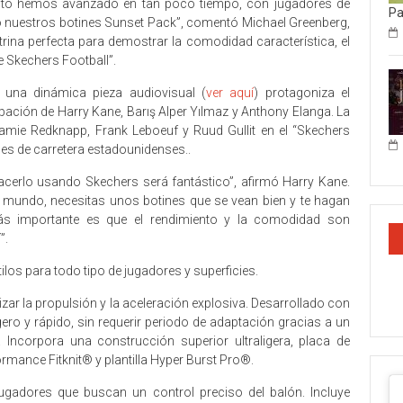
uánto hemos avanzado en tan poco tiempo, con jugadores de
P
ndo nuestros botines Sunset Pack”, comentó Michael Greenberg,
itrina perfecta para demostrar la comodidad característica, el
e Skechers Football”.
una dinámica pieza audiovisual (
ver aquí
) protagoniza el
pación de Harry Kane, Barış Alper Yılmaz y Anthony Elanga. La
e Redknapp, Frank Leboeuf y Ruud Gullit en el “Skechers
les de carretera estadounidenses..
acerlo usando Skechers será fantástico”, afirmó Harry Kane.
 mundo, necesitas unos botines que se vean bien y te hagan
 más importante es que el rendimiento y la comodidad son
”.
los para todo tipo de jugadores y superficies.
zar la propulsión y la aceleración explosiva. Desarrollado con
igero y rápido, sin requerir periodo de adaptación gracias a un
 Incorpora una construcción superior ultraligera, placa de
ormance Fitknit® y plantilla Hyper Burst Pro®.
jugadores que buscan un control preciso del balón. Incluye