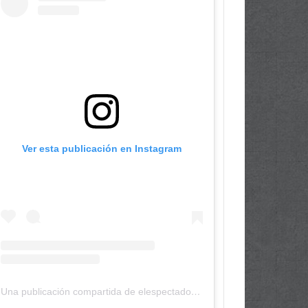
Ver esta publicación en Instagram
Una publicación compartida de elespectadordepanama (@elespectadordepanama)