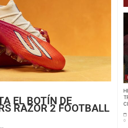
H
T
A EL BOTÍN DE
C
RS RAZOR 2 FOOTBALL
0