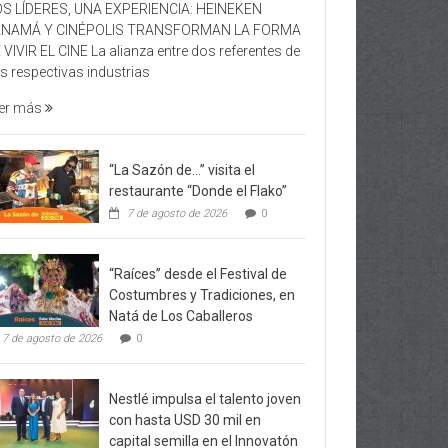
S LÍDERES, UNA EXPERIENCIA: HEINEKEN
ANAMÁ Y CINÉPOLIS TRANSFORMAN LA FORMA
 VIVIR EL CINE La alianza entre dos referentes de
s respectivas industrias
er más
“La Sazón de…” visita el
restaurante “Donde el Flako”
7 de agosto de 2026
0
“Raíces” desde el Festival de
Costumbres y Tradiciones, en
Natá de Los Caballeros
7 de agosto de 2026
0
Nestlé impulsa el talento joven
con hasta USD 30 mil en
capital semilla en el Innovatón