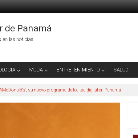
or de Panamá
ro en las noticias
OLOGIA
MODA
ENTRETENIMIENTO
SALUD
iMcDonald’s’, su nuevo programa de lealtad digital en Panamá