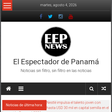
Saltar
martes, agosto 4, 2026
al
contenido
El Espectador de Panamá
Noticias sin filtro, sin filtro en las noticias
Nestlé impulsa el talento joven con
Noticias de última hora:
hasta USD 30 mil en capital semilla en el