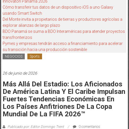
Innovatón Panamá 2026
Cómo transferir tus datos de un dispositivo iOS a uno Galaxy
usando Smart Switch
Del Monte invita a propietarios de tierras y productores agrícolas a
explorar alianzas de largo plazo
BDO Panamá se suma a BDO Interaméricas para atender proyectos
transfronterizos
Pymes y empresas tendrán acceso a financiamiento para acelerar
su transición hacia una producción sostenible
NEGOCIOS
Sports
26 de junio de 2026
Más Allá Del Estadio: Los Aficionados
De América Latina Y El Caribe Impulsan
Fuertes Tendencias Económicas En
Los Países Anfitriones De La Copa
Mundial De La FIFA 2026™
Publicado por: Editor Domingo Trent
0 comentarios