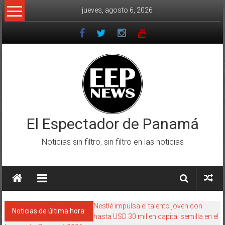
Saltar
jueves, agosto 6, 2026
al
contenido
El Espectador de Panamá
Noticias sin filtro, sin filtro en las noticias
Nestlé impulsa el talento joven con
Noticias de última hora:
hasta USD 30 mil en capital semilla en el