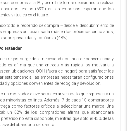
de sus compras a la IA y permitirle tomar decisiones o realizar
casi dos tercios (59%) de las empresas esperan que los
tes virtuales en el futuro.
ndo todo el recorrido de compra —desde el descubrimiento de
as empresas anticipa usarla más en los próximos cinco años,
 sobre privacidad y confianza (48%).
evo estándar
 entregas surge de la necesidad continua de conveniencia y
pradores afirma que una entrega más rápida los motivaría a
uscan ubicaciones OOH (fuera del hogar) para satisfacer las
 esta tendencia, las empresas necesitarán configuraciones
ilidad y opciones convenientes de recogida y devolución.
do un motivador clave para cerrar ventas, lo que representa un
los minoristas en línea. Además, 7 de cada 10 compradores
entrega como factores críticos al seleccionar una marca. Una
tal: un 62% de los compradores afirma que abandonará
eferido no está disponible, mientras que solo el 45% de las
ave del abandono del carrito.