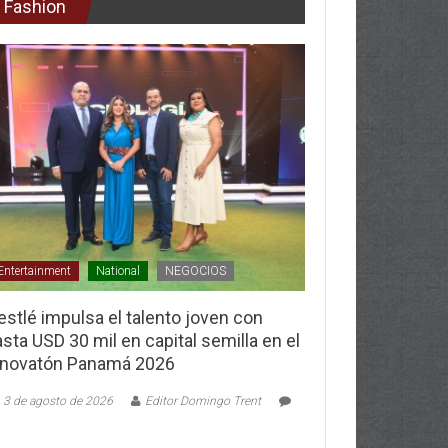
Fashion
Entertainment
National
NEGOCIOS
stlé impulsa el talento joven con
sta USD 30 mil en capital semilla en el
nnovatón Panamá 2026
3 de agosto de 2026
Editor Domingo Trent