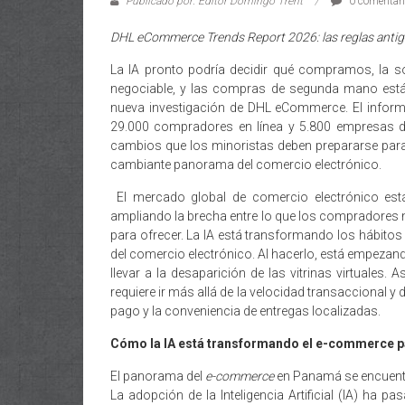
Publicado por: Editor Domingo Trent
0 comentar
DHL eCommerce Trends Report 2026: las reglas antiguas
La IA pronto podría decidir qué compramos, la so
negociable, y las compras de segunda mano están
nueva investigación de DHL eCommerce. El infor
29.000 compradores en línea y 5.800 empresas d
cambios que los minoristas deben prepararse par
cambiante panorama del comercio electrónico.
El mercado global de comercio electrónico est
ampliando la brecha entre lo que los compradore
para ofrecer. La IA está transformando los hábito
del comercio electrónico. Al hacerlo, está empezand
llevar a la desaparición de las vitrinas virtuales.
requiere ir más allá de la velocidad transaccional y
pago y la conveniencia de entregas localizadas.
Cómo la IA está transformando el e-commerce
El panorama del
e-commerce
en Panamá se encuentra
La adopción de la Inteligencia Artificial (IA) ha p