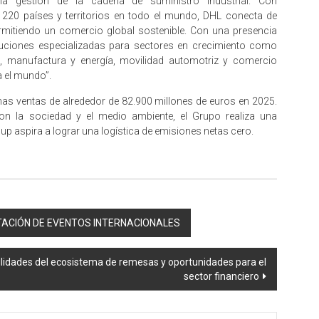
 la gestión de la cadena de suministro industrial. Con
0 países y territorios en todo el mundo, DHL conecta de
rmitiendo un comercio global sostenible. Con una presencia
luciones especializadas para sectores en crecimiento como
ría, manufactura y energía, movilidad automotriz y comercio
a el mundo”.
as ventas de alrededor de 82.900 millones de euros en 2025.
 la sociedad y el medio ambiente, el Grupo realiza una
p aspira a lograr una logística de emisiones netas cero.
ACIÓN DE EVENTOS INTERNACIONALES
lidades del ecosistema de remesas y oportunidades para el
sector financiero