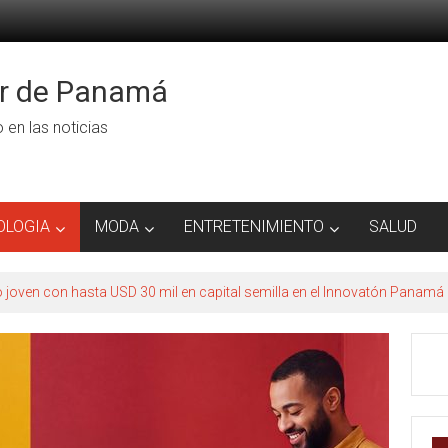
or de Panamá
ro en las noticias
OLOGIA
MODA
ENTRETENIMIENTO
SALUD
to joven con hasta USD 30 mil en capital semilla en el Innovatón Panamá