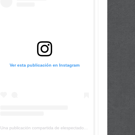
Ver esta publicación en Instagram
Una publicación compartida de elespectadordepanama (@elespectadordepanama)