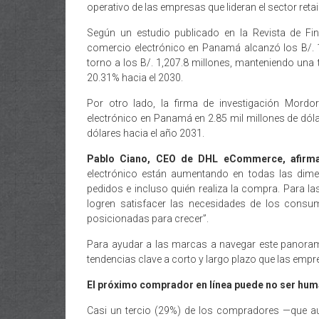
operativo de las empresas que lideran el sector retail 
Según un estudio publicado en la Revista de Fi
comercio electrónico en Panamá alcanzó los B/. 1
torno a los B/. 1,207.8 millones, manteniendo un
20.31% hacia el 2030.
Por otro lado, la firma de investigación Mordo
electrónico en Panamá en 2.85 mil millones de dóla
dólares hacia el año 2031.
Pablo Ciano, CEO de DHL eCommerce, afirma
electrónico están aumentando en todas las dim
pedidos e incluso quién realiza la compra. Para l
logren satisfacer las necesidades de los consu
posicionadas para crecer”.
Para ayudar a las marcas a navegar este panoram
tendencias clave a corto y largo plazo que las emp
El próximo comprador en línea puede no ser hu
Casi un tercio (29%) de los compradores —que a