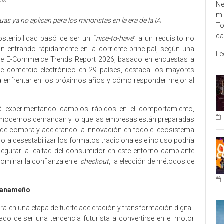
ios
Ne
mi
 ya no aplican para los minoristas en la era de la IA
To
ca
stenibilidad pasó de ser un “
nice-to-have
” a un requisito no
 entrando rápidamente en la corriente principal, según una
Le
me E-Commerce Trends Report 2026, basado en encuestas a
e comercio electrónico en 29 países, destaca los mayores
a enfrentar en los próximos años y cómo responder mejor al
á experimentando cambios rápidos en el comportamiento,
s modernos demandan y lo que las empresas están preparadas
s de compra y acelerando la innovación en todo el ecosistema
o a desestabilizar los formatos tradicionales e incluso podría
 Asegurar la lealtad del consumidor en este entorno cambiante
 dominar la confianza en el
checkout
, la elección de métodos de
 panameño
 en una etapa de fuerte aceleración y transformación digital.
asado de ser una tendencia futurista a convertirse en el motor