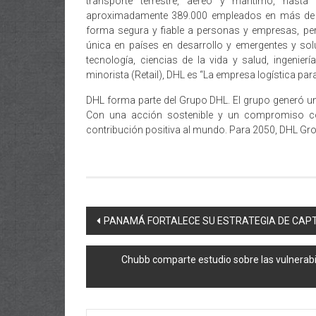
transporte terrestre, aéreo y marítimo, hasta
aproximadamente 389.000 empleados en más de 22
forma segura y fiable a personas y empresas, pe
única en países en desarrollo y emergentes y so
tecnología, ciencias de la vida y salud, ingenie
minorista (Retail), DHL es “La empresa logística par
DHL forma parte del Grupo DHL. El grupo generó un
Con una acción sostenible y un compromiso con
contribución positiva al mundo. Para 2050, DHL Grou
Navegación
PANAMÁ FORTALECE SU ESTRATEGIA DE CAPT
de
Chubb comparte estudio sobre las vulnerabi
entradas