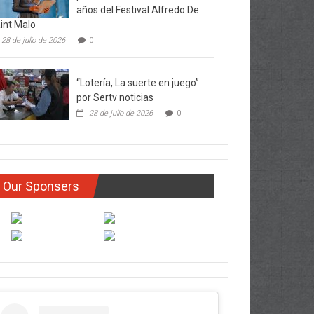
años del Festival Alfredo De
int Malo
28 de julio de 2026
0
“Lotería, La suerte en juego”
por Sertv noticias
28 de julio de 2026
0
Our Sponsers