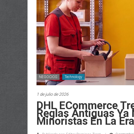
NEGOCIOS
Technology
1 de julio de 2026
DHL ECommerce Tre
Reglas Antiguas Ya 
Minoristas En La Era