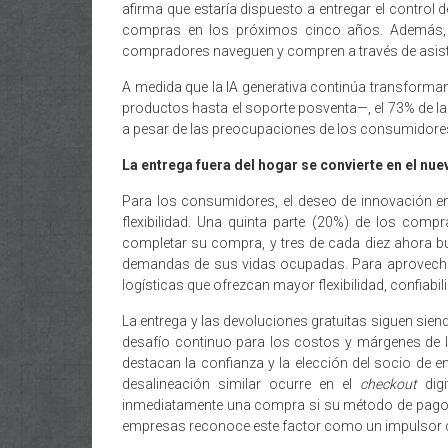
afirma que estaría dispuesto a entregar el control 
compras en los próximos cinco años. Además, 
compradores naveguen y compren a través de asisten
A medida que la IA generativa continúa transforma
productos hasta el soporte posventa—, el 73% de l
a pesar de las preocupaciones de los consumidores
L
a entrega fuera del hogar se convierte en el nu
Para los consumidores, el deseo de innovación en
flexibilidad. Una quinta parte (20%) de los com
completar su compra, y tres de cada diez ahora b
demandas de sus vidas ocupadas. Para aprovechar
logísticas que ofrezcan mayor flexibilidad, confiab
La entrega y las devoluciones gratuitas siguen sien
desafío continuo para los costos y márgenes de 
destacan la confianza y la elección del socio de 
desalineación similar ocurre en el
checkout
digi
inmediatamente una compra si su método de pago pr
empresas reconoce este factor como un impulsor cl