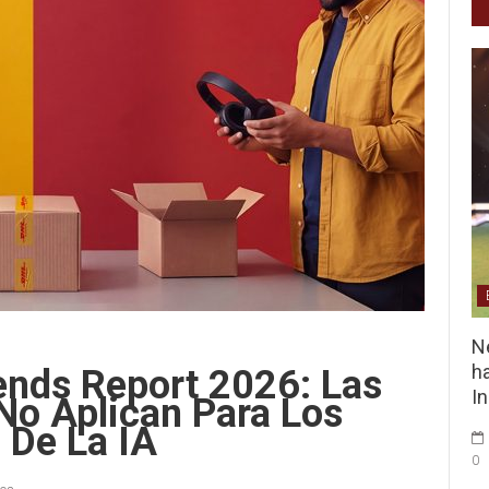
Ne
ha
nds Report 2026: Las
I
No Aplican Para Los
 De La IA
0