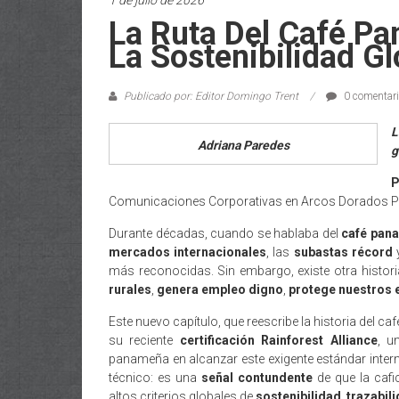
1 de julio de 2026
La Ruta Del Café Pa
La Sostenibilidad G
Publicado por: Editor Domingo Trent
0 comentar
L
Adriana Paredes
g
P
Comunicaciones Corporativas en Arcos Dorados
Durante décadas, cuando se hablaba del
café pan
mercados internacionales
, las
subastas récord
más reconocidas. Sin embargo, existe otra historia
rurales
,
genera empleo digno
,
protege nuestros
Este nuevo capítulo, que reescribe la historia del ca
su reciente
certificación Rainforest Alliance
, u
panameña en alcanzar este exigente estándar inte
técnico: es una
señal contundente
de que la cafi
altos criterios globales de
sostenibilidad
,
trazabil