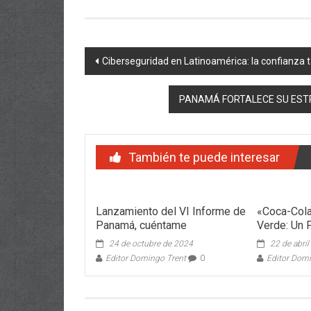
Navegación
Ciberseguridad en Latinoamérica: la confianza 
de
PANAMÁ FORTALECE SU ESTR
entradas
También te puede interesar
Lanzamiento del VI Informe de
«Coca-Col
Panamá, cuéntame
Verde: Un 
24 de octubre de 2024
22 de abri
Editor Domingo Trent
0
Editor Dom