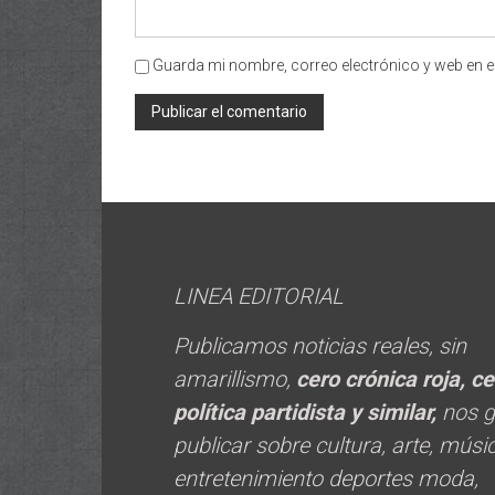
Guarda mi nombre, correo electrónico y web en e
LINEA EDITORIAL
Publicamos noticias reales, sin
amarillismo,
cero crónica roja, c
política
partidista y similar,
nos 
publicar sobre cultura, arte, músi
entretenimiento deportes moda,