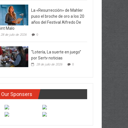
La «Resurrección» de Mahler
puso el broche de oro a los 20
años del Festival Alfredo De
int Malo
28 de julio de 2026
0
“Lotería, La suerte en juego”
por Sertv noticias
28 de julio de 2026
0
Our Sponsers