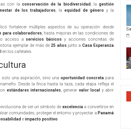
adas con la
conservación de la biodiversidad
, la
gestión
enestar de los trabajadores
, la
equidad de género
y la
licó fortalecer múltiples aspectos de su operación: desde
Sa
n para colaboradores
, hasta mejoras en las condiciones de
ando acceso a
servicios básicos
y acciones concretas de
yectoria ejemplar de más de
25 años
junto a
Casa Esperanza
l
en los cafetales.
cultura
 solo una aspiración, sino una
oportunidad concreta
para
anameño. Desde la finca hasta la taza, cada etapa refleja el
 con
estándares internacionales
, generar
valor local
y abrir
o evoluciona de ser un símbolo de
excelencia
a convertirse en
ulsar comunidades, proteger el entorno y proyectar a
Panamá
nsabilidad
e
impacto positivo
.