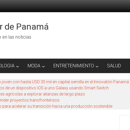
or de Panamá
ro en las noticias
OLOGIA
MODA
ENTRETENIMIENTO
SALUD
to joven con hasta USD 30 mil en capital semilla en el Innovatón Panamá
tos de un dispositivo iOS a uno Galaxy usando Smart Switch
res agrícolas a explorar alianzas de largo plazo
nder proyectos transfronterizos
para acelerar su transición hacia una producción sostenible