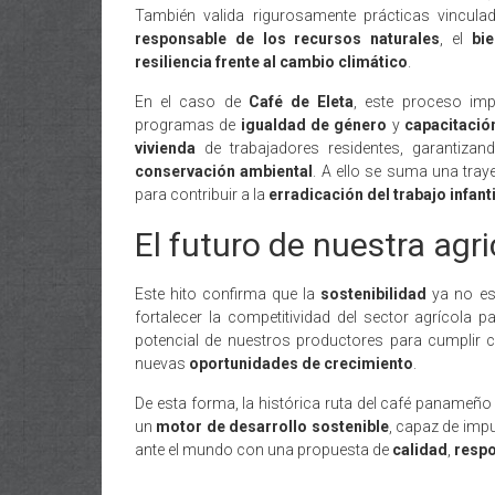
También valida rigurosamente prácticas vincul
responsable de los recursos naturales
, el
bi
resiliencia frente al cambio climático
.
En el caso de
Café de Eleta
, este proceso imp
programas de
igualdad de género
y
capacitació
vivienda
de trabajadores residentes, garantiz
conservación ambiental
. A ello se suma una tra
para contribuir a la
erradicación del trabajo infanti
El futuro de nuestra agri
Este hito confirma que la
sostenibilidad
ya no es
fortalecer la competitividad del sector agrícola p
potencial de nuestros productores para cumplir
nuevas
oportunidades de crecimiento
.
De esta forma, la histórica ruta del café panameñ
un
motor de desarrollo sostenible
, capaz de imp
ante el mundo con una propuesta de
calidad
,
respo