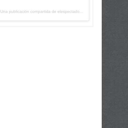
Una publicación compartida de elespectadordepanama (@elespectadordepanama)