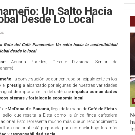
nameño: Un Salto Hacia
lobal Desde Lo Local
ios
a Ruta del Café Panameño:
Un salto hacia la sostenibilidad
lobal desde lo local
or:
Adriana Paredes, Gerente Divisional Senior de
 Panamá
ameño
, la conversación se concentraba principalmente en los
y el
prestigio
alcanzado por algunas de nuestras variedades
 igual de importante: la del café que
impulsa comunidades
 ecosistemas
y
fortalece la economía local
.
fé de
McDonald’s Panamá
, llega de la mano de
Café de Eleta
y
Ne
n sello que resalta a Eleta como la única finca cafetalera
ha
rnacional. Esto representa mucho más que un reconocimiento
cultura nacional está preparada para competir bajo los más
I
idad
y
responsabilidad social
.