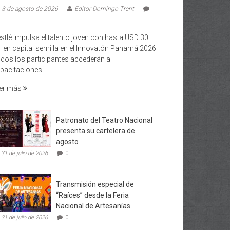
3 de agosto de 2026
Editor Domingo Trent
stlé impulsa el talento joven con hasta USD 30
l en capital semilla en el Innovatón Panamá 2026
dos los participantes accederán a
pacitaciones
er más
Patronato del Teatro Nacional
presenta su cartelera de
agosto
31 de julio de 2026
0
Transmisión especial de
“Raíces” desde la Feria
Nacional de Artesanías
31 de julio de 2026
0