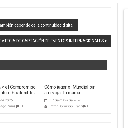
también depende de la continuidad digital
ATEGIA DE CAPTACIÓN DE EVENTOS INTERNACIONALES
a y el Compromiso
Cómo jugar el Mundial sin
Futuro Sostenible»
arriesgar tu marca
l de 2025
17 de mayo de 2026
ingo Trent
0
Editor Domingo Trent
0