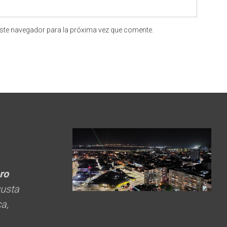
ste navegador para la próxima vez que comente.
ero
gusta
ca,