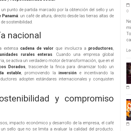
n un punto de partida marcado por la obtención del sello y un
0
e Panamá
: un café de altura, directo desde las tierras altas de
Ne
de sostenibilidad.
mi
a nacional
To
ca
na extensa
cadena de valor
que involucra a
productores
,
Le
unidades rurales enteras
. Cuando una empresa global
ia, se activa un verdadero motor de transformación, que en el
cos Dorados
, trasciende la finca para dinamizar todo un
a estable
, promoviendo la
inversión
e incentivando la
uctores adopten estándares internacionales y conquisten
ostenibilidad y compromiso
sos, impacto económico y desarrollo de la empresa, el café
, un sello que no se limita a evaluar la calidad del producto.