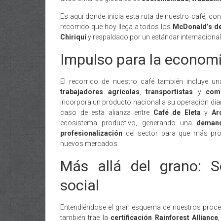
Es aquí donde inicia esta ruta de nuestro café, co
recorrido que hoy llega a todos los
McDonald’s d
Chiriquí
y respaldado por un estándar internacional 
Impulso para la economí
El recorrido de nuestro café también incluye u
trabajadores agrícolas
,
transportistas
y
com
incorpora un producto nacional a su operación diar
caso de esta alianza entre
Café de Eleta
y
Ar
ecosistema productivo, generando una
demand
profesionalización
del sector para que más prod
nuevos mercados.
Más allá del grano: S
social
Entendiéndose el gran esquema de nuestros proce
también trae la
certificación Rainforest Alliance