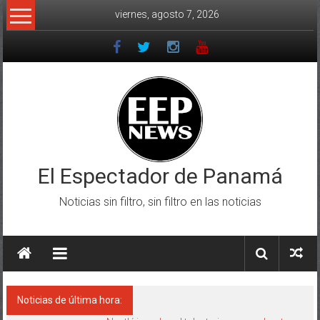
Saltar
viernes, agosto 7, 2026
al
contenido
El Espectador de Panamá
Noticias sin filtro, sin filtro en las noticias
Noticias de última hora: