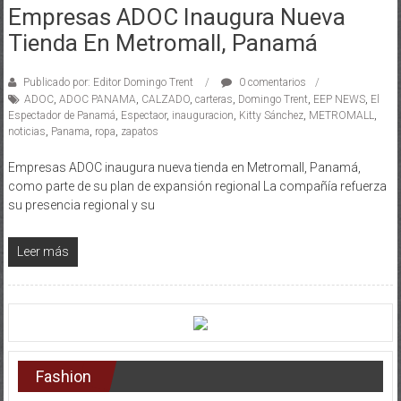
Empresas ADOC Inaugura Nueva
Tienda En Metromall, Panamá
Publicado por: Editor Domingo Trent
0 comentarios
ADOC
,
ADOC PANAMA
,
CALZADO
,
carteras
,
Domingo Trent
,
EEP NEWS
,
El
Espectador de Panamá
,
Espectaor
,
inauguracion
,
Kitty Sánchez
,
METROMALL
,
noticias
,
Panama
,
ropa
,
zapatos
Empresas ADOC inaugura nueva tienda en Metromall, Panamá,
como parte de su plan de expansión regional La compañía refuerza
su presencia regional y su
Leer más
Fashion