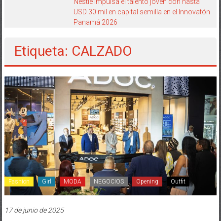
Nestlé impulsa el talento joven con hasta
USD 30 mil en capital semilla en el Innovatón
Panamá 2026
Etiqueta: CALZADO
Fashion
Girl
MODA
NEGOCIOS
Opening
Outfit
17 de junio de 2025